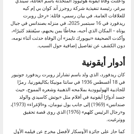
وأعلنت وفاة أيقونة هوليوود المتحدثة باسم العائلة، سيندي
بيرغر، رئيسة تنفيذية شركة روجرز آند كوان بي إم كيه
للعلاقات العامة، في بيان رسمي، قائلة: «رحل روبرت
ريدفورد في 16 سبتمبر 2025، في منزله بصندانس في جبال
يوتاه – المكان الذي أحبه، محاطًا بمن يحبهم، سيُفتقد كثيرًا»،
وأكدت الصحيفة «نيويورك تايمز» أن الوفاة حدثت أثناء نومه،
دون الكشف عن تفاصيل إضافية حول السبب.
أدوار أيقونية
كان ريدفورد، الذي ولد باسم تشارلز روبرت ريدفورد جونيور
في 18 أغسطس 1936 في سانتا مونيكا بكاليفورنيا، رمزًا
للجاذبية الهوليوودية بملامحه الذهبية وشعره المموج، حيث
جسد أدوارًا أيقونية في أفلام مثل «بوتش كاسيدي والولد
صندانس» (1969) إلى جانب بول نيومان، و«الإغراء» (1973)،
و«رجال الرئيس كلهم» (1976) الذي روى قصة تحقيق
ووترغيت.
كما حاز على جائزة الأوسكار لأفضل مخرج عن فيلمه الأول