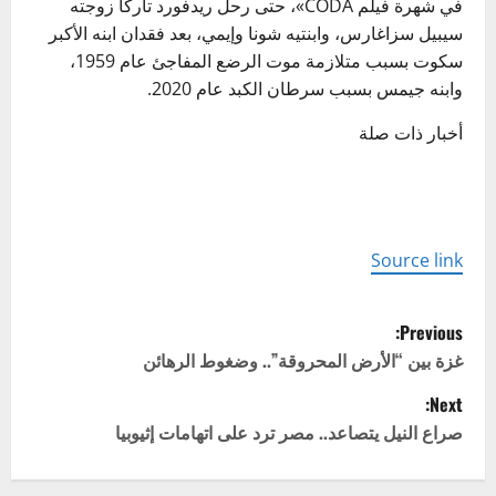
في شهرة فيلم CODA»، حتى رحل ريدفورد تاركا زوجته
سيبيل سزاغارس، وابنتيه شونا وإيمي، بعد فقدان ابنه الأكبر
سكوت بسبب متلازمة موت الرضع المفاجئ عام 1959،
وابنه جيمس بسبب سرطان الكبد عام 2020.
أخبار ذات صلة
Source link
P
Previous:
o
غزة بين “الأرض المحروقة”.. وضغوط الرهائن
Next:
s
صراع النيل يتصاعد.. مصر ترد على اتهامات إثيوبيا
t