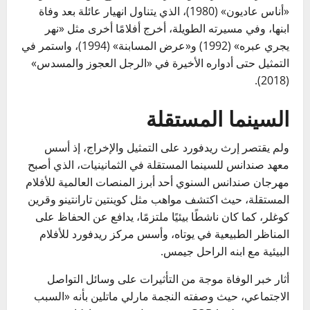
«أناس عاديون» (1980)، الذي يتناول انهيار عائلة بعد وفاة
ابنها، وفي مسيرته الطويلة، أخرج أفلامًا أخرى مثل «نهر
يجري عبره» (1992) و«عرض المسابنة» (1994)، واستمر في
التمثيل حتى أدواره الأخيرة في «الرجل العجوز والمسدس»
(2018).
السينما المستقلة
ولم يقتصر إرث ريدفورد على التمثيل والإخراج، إذ أسس
معهد صندانس للسينما المستقلة في الثمانينيات، الذي أصبح
مهرجان صندانس السنوي أحد أبرز المنصات العالمية للأفلام
المستقلة، حيث اكتشف مواهب مثل كوينتين تارانتينو وقرين
كوغلر، كما كان ناشطًا بيئيًا ملتزمًا، يدافع عن الحفاظ على
المناظر الطبيعية في يوتاه، وأسس مركز ريدفورد للأفلام
البيئية مع ابنه الراحل جيمس.
أثار خبر الوفاة موجة من التأثيرات على وسائل التواصل
الاجتماعي، حيث وصفته النجمة مارلي ماتلين بأنه «السبب