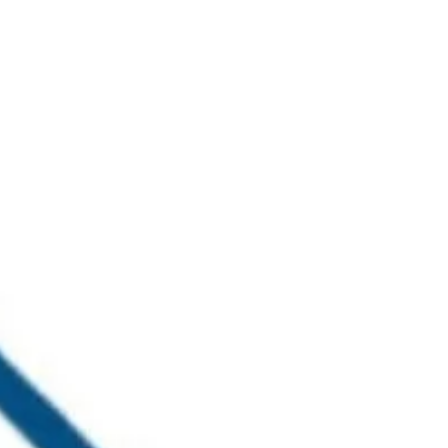
خطي
لى
لمحتوى