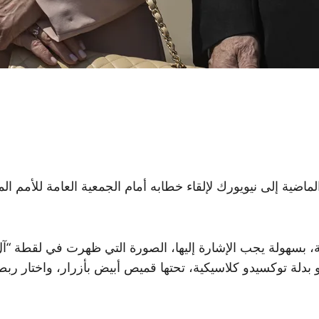
الماضية إلى نيويورك لإلقاء خطابه أمام الجمعية العامة للأمم ا
هولة يجب الإشارة إليها، الصورة التي ظهرت في لقطة “آل نتن
اهو بدلة توكسيدو كلاسيكية، تحتها قميص أبيض بأزرار، واختار 