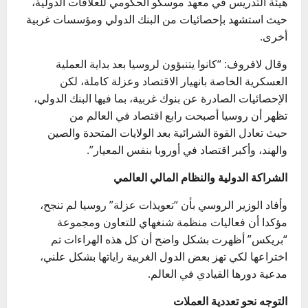
هيئة التدريس في معهد موسكو الحكومي للعلاقات الدولية،
حيث استشهد بإحصائيات من البنك الدولي ومؤسسات غربية
أخرى.
وقال لافروف: “كانوا يتنبؤون لروسيا بعد بداية العملية
العسكرية الخاصة بانهيار الاقتصاد وعزلة كاملة، لكن
الإحصائيات الصادرة عن بنوك غربية، بما فيها البنك الدولي،
تظهر أن روسيا أصبحت رابع اقتصاد في العالم من
حيث تعادل القوة الشرائية بعد الولايات المتحدة والصين
والهند، وأكبر اقتصاد في أوروبا بنفس المعيار”.
الشراكة الدولية والنظام المالي العالمي
وأفاد الوزير الروسي بأن “تعويذات عزلة” روسيا لم تنجح،
مؤكدا أن فعاليات منظمة شنغهاي للتعاون ومجموعة
“بريكس” أظهرت بشكل واضح أن كل هذه الهراءات تم
اختراعها لكي تهز بعض الدول الغربية راياتها بشكل علني،
مدعية دورها القيادي في العالم.
التوجه نحو تعددية العملات