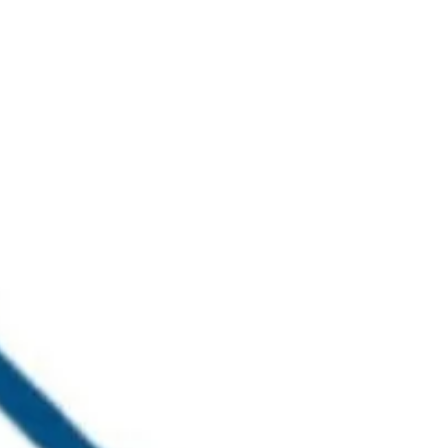
خطي
لى
لمحتوى