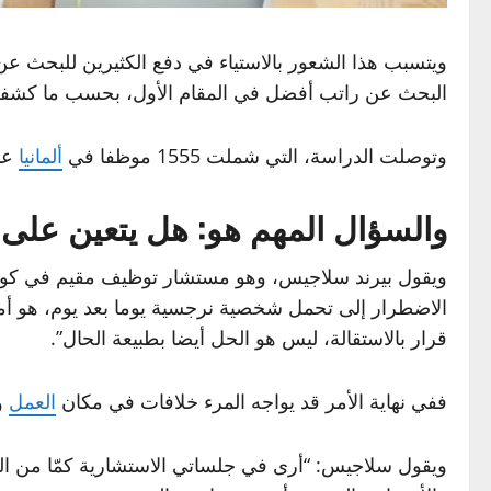
ويتسبب هذا الشعور بالاستياء في دفع الكثيرين للبحث ع
البحث عن راتب أفضل في المقام الأول، بحسب ما كشفت 
وتوصلت الدراسة، التي شملت 1555 موظفا في
ألمانيا
عام 2023، إلى أن 29 بالمئة ممن غيروا وظائفهم ذك
والسؤال المهم هو: هل يتعين على 
ويقول بيرند سلاجيس، وهو مستشار توظيف مقيم في كولوني
الاضطرار إلى تحمل شخصية نرجسية يوما بعد يوم، هو أم
قرار بالاستقالة، ليس هو الحل أيضا بطبيعة الحال”.
ففي نهاية الأمر قد يواجه المرء خلافات في مكان
العمل
و
ويقول سلاجيس: “أرى في جلساتي الاستشارية كمّا من ال