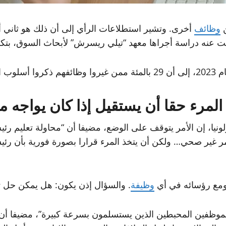
ن
وظائف
أخرى. وتشير استطلاعات الرأي إلى أن ذلك هو ثاني أ
عنه دراسة أجراها معهد “تيلي ريسرش” لأبحاث السوق، بتك
روا أسلوب القيادة الخاص برئيسهم في العمل كأحد الأسباب.
المرء حقا أن يستقيل إذا كان يواجه
ا، إن الأمر يتوقف على الوضع، مضيفا أن “محاولة تعليم رئيس
ر غير صحي… ولكن أن يتخذ المرء قرارا بصورة فورية بأن رئي
مع رؤسائه في أي
وظيفة
. والسؤال إذن يكون: هل يمكن حل ت
موظفين المحبطين الذين يستسلمون بسرعة كبيرة”، مضيفا أن ا