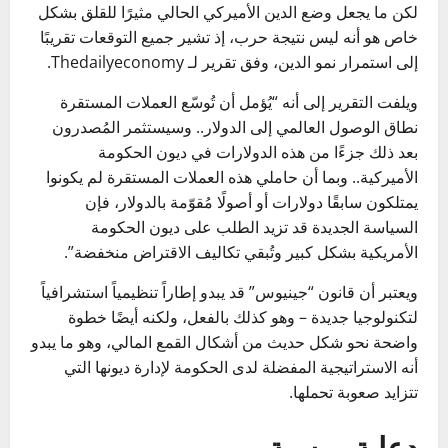
لكن ما يجعل وضع الدين الأميركي الحالي مثيرًا للقلق بشكل
خاص هو أنه ليس نتيجة حرب، إذ تشير جميع التوقعات تقريبًا
إلى استمرار نمو الدين، وفق تقرير لـ Thedailyeconomy.
ويلفت التقرير إلى أنه “يُؤمل أن تُوسّع العملات المستقرة
نطاق الوصول العالمي إلى الدولار.. وسيستثمر المُصدرون
بعد ذلك جزءًا من هذه الدولارات في ديون الحكومة
الأميركية.. وبما أن حاملي هذه العملات المستقرة لم يكونوا
يمتلكون سابقًا دولارات أو أصولًا مُقوّمة بالدولار، فإن
السياسة الجديدة قد تزيد الطلب على ديون الحكومة
الأمريكية بشكل كبير وتُبقي تكاليف الاقتراض منخفضة”.
ويعتبر أن قانون “جينيوس” قد يبدو إطاراً تنظيمياً استشرافياً
لتكنولوجيا جديدة – وهو كذلك بالفعل، ولكنه أيضًا خطوة
واضحة نحو شكل حديث من أشكال القمع المالي، وهو ما يبدو
أنه الاستراتيجية المفضلة لدى الحكومة لإدارة ديونها التي
تتزايد صعوبة تحملها.
دعاية روسية