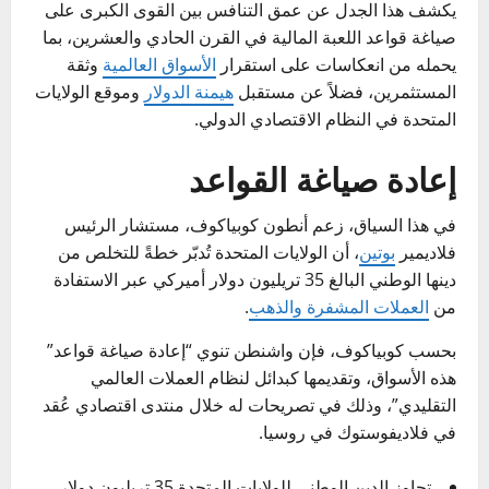
يكشف هذا الجدل عن عمق التنافس بين القوى الكبرى على
صياغة قواعد اللعبة المالية في القرن الحادي والعشرين، بما
يحمله من انعكاسات على استقرار
الأسواق العالمية
وثقة
المستثمرين، فضلاً عن مستقبل
هيمنة الدولار
وموقع الولايات
المتحدة في النظام الاقتصادي الدولي.
إعادة صياغة القواعد
في هذا السياق، زعم أنطون كوبياكوف، مستشار الرئيس
فلاديمير
بوتين
، أن الولايات المتحدة تُدبّر خطةً للتخلص من
دينها الوطني البالغ 35 تريليون دولار أميركي عبر الاستفادة
من
العملات المشفرة والذهب
.
بحسب كوبياكوف، فإن واشنطن تنوي “إعادة صياغة قواعد”
هذه الأسواق، وتقديمها كبدائل لنظام العملات العالمي
التقليدي”، وذلك في تصريحات له خلال منتدى اقتصادي عُقد
في فلاديفوستوك في روسيا.
تجاوز الدين الوطني للولايات المتحدة 35 تريليون دولار