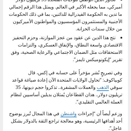
أميركي، مما يجعله الأكبر في العالم. ويمثل هذا الرقم إجمالي
ما تدين به الحكومة الفيدرالية للدائنين، بما في ذلك الحكومات
الأجنبية والمستثمرون المؤسسيون والمواطنون الأميركيون
من خلال سندات الخزانة.
نتج هذا الدين عن عقود من عجز الموازنة، وحزم التحفيز
الاقتصادي واسعة النطاق، والإنفاق العسكري، والتزامات
الاستحقاقات مثل الضمان الاجتماعي والرعاية الصحية، وفق
تقرير “إيكونوميكس تايمز”.
وفي تصريحٍ نُشر مؤخراً على حسابه في إكس، قال
كوبياكوف: “تحاول الولايات المتحدة الآن إعادة صياغة قواعد
سوقي
الذهب
والعملات المشفرة.. تذكروا حجم ديونها، 35
تريليون دولار.. هذان القطاعان يُمثلان بديلين أساسيين لنظام
العملة العالمي التقليدي”.
وزعم أيضاً أن “إجراءات
واشنطن
في هذا المجال تُبرز بوضوح
أحد أهدافها الرئيسية، وهو معالجة تراجع الثقة بالدولار بشكل
عاجل”.