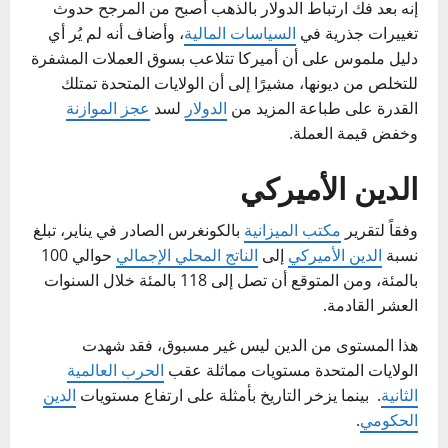
إنه بعد فك ارتباط الدولار بالذهب أصبح من المرجح حدوث
تغييرات جذرية في
السياسات المالية
، وأضاف أنه لم يُر أي
دليل ملموس على أن أميركا تتلاعب بسوق العملات المشفرة
للتخلص من ديونها، مشيرًا إلى أن الولايات المتحدة تمتلك
القدرة على طباعة المزيد من
الدولار
لسد
عجز الموازنة
وخفض قيمة العملة.
الدين الأميركي
وفقاً لتقرير
مكتب الميزانية
بالكونغرس الصادر في يناير، تبلغ
نسبة
الدين الأميركي
إلى
الناتج المحلي الإجمالي
حوالي 100
بالمئة، ومن المتوقع أن تصل إلى 118 بالمئة خلال السنوات
العشر القادمة.
هذا المستوى من الدين ليس غير مسبوق، فقد شهدت
الولايات المتحدة مستويات مماثلة عقب
الحرب العالمية
الثانية
. بينما يزخر التاريخ بأمثلة على ارتفاع مستويات
الدين
الحكومي
.