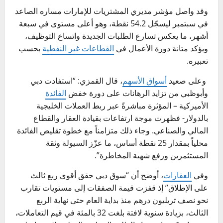
وقد واصل مؤشر مديري المشتريات للإمارات مساره الصاعد
في سبتمبر ليسجّل 54.2 نقطة، وهو أعلى مستوى في سبعة
أشهر، ما يعكس تسارع الطلبات الجديدة واتساع التوظيف،
ويؤكد متانة دورة الأعمال في
القطاعات غير النفطية
بحسب
تعبيره.
وعلى صعيد
أسواق الأسهم
، قال القمزي: “استفادت دبي
وأبوظبي من تزايد الرهانات على دورة خفض
الفائدة
الأميركية – المؤثرة مباشرةً عبر ربط العملات الخليجية
بالدولار- فظهرت موجة ارتفاعات بقيادة العقار والقطاع
المالي والصناعي. وجاء ذلك متزامناً مع خطوة تقليص الفائدة
محلياً بمقدار 25 نقطة أساس، ما عزّز السيولة وثقة
المستثمرين ورفع شهية المخاطرة”.
وفي
العقارات
، أوضح أن “سوق دبي حقق أقوى ربع ثالث
على الإطلاق” إذ قفزت قيمة الصفقات إلى مستويات تقارب
نحو نصف تريليون درهم منذ بداية العام حتى نهاية الربع
الثالث، بزيادة سنوية لافتة بلغت 32 بالمئة في قيم التعاملات،