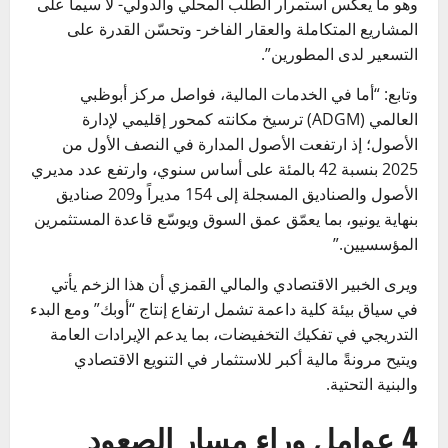
وهو ما يعكس استمرار الطلب المحلي والدولي- لا سيما على
المشاريع المتكاملة والعقار الفاخر- وتحسّن القدرة على
التسعير لدى المطورين”.
وتابع: “أما في الخدمات المالية، فواصل مركز أبوظبي
العالمي (ADGM) ترسيخ مكانته كمحور إقليمي لإدارة
الأصول؛ إذ ارتفعت الأصول المدارة في النصف الأول من
2025 بنسبة 42 بالمئة على أساس سنوي، وارتفع عدد مديري
الأصول والصناديق المسجلة إلى 154 مديراً و209 صناديق
بنهاية يونيو، بما يعمّق عمق السوق ويوسّع قاعدة المستثمرين
المؤسسيين.”
ويرى الخبير الاقتصادي والمالي القمزي أن هذا الزخم يأتي
في سياق بيئة كلية داعمة تشمل ارتفاع إنتاج “أوبك” ومع البدء
التدريجي في تفكيك التخفيضات، بما يدعم الإيرادات العامة
ويتيح مرونةً مالية أكبر للاستثمار في التنويع الاقتصادي
والبنية التحتية.
4 عوامل وراء مسار الصعود