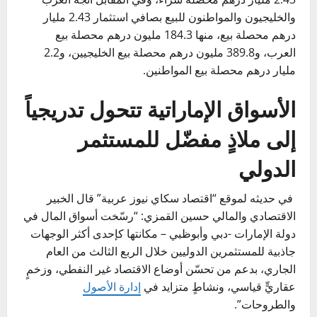
والخليجيون والمواطنون للبيع بصافي استثمار 2.43 مليار
درهم محصلة بيع، منها 184.3 مليون درهم محصلة بيع
العرب، و389.8 مليون درهم محصلة بيع الخليجيين، و2.2
مليار درهم محصلة بيع المواطنين.
الأسواق الإماراتية تتحول تدريجياً
إلى ملاذٍ مفضّل للمستثمر
الدولي
في حديثه لموقع “اقتصاد سكاي نيوز عربية” قال الخبير
الاقتصادي والمالي حسين القمزي: “رسّخت أسواق المال في
دولة الإمارات -دبي وأبوظبي – مكانتها كإحدى أكثر الوجهات
جاذبية للمستثمرين الدوليين خلال الربع الثالث من العام
الجاري، بدعم من تحسّن أوضاع الاقتصاد غير النفطي، وزخمٍ
عقاريٍّ قياسي، ونشاطٍ متزايد في
إدارة الأصول
والطروحات”.