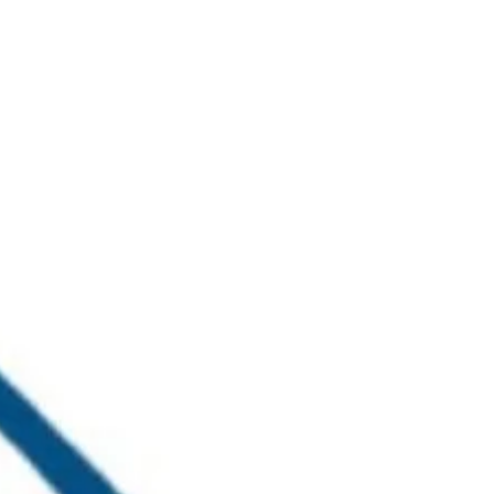
خطي
لى
لمحتوى