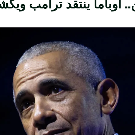
أوباما ينتقد ترامب ويكشف