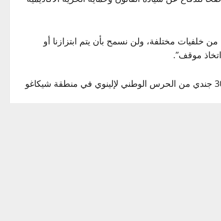
من خلفيات مختلفة، ولن نسمح بأن يتم ابتزازنا أو
اتخاذ موقف”.
وبحسب تقرير محدث من قيادة الشمال الأمريكية، فقد تم نشر نحو 200 جندي من الحرس الوطني لتكساس وقرابة 300 جندي من الحرس الوطني لإلينوي في منطقة شيكاغو