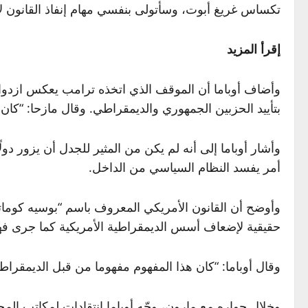
تكساس غريغ أبوت، وسأتولى بنفسي مهام إنفاذ القانون 
إقرأ المزيد
وأضاف أوباما أن الموقف الذي اتخذه ترامب يعكس ازدواجي
بتأييد الحزبين الجمهوري والديمقراطي. وقال مازحا: “كان 
وأشار أوباما إلى أنه لم يكن من المثير للجدل أن يزور 
أمر يفسد النظام السياسي من الداخل.
وأوضح أن القانون الأمريكي المعروف باسم “بوسيه كوماتا
حقيقية لإضعاف أسس الديمقراطية الأمريكية كما جرى فهمه
وقال أوباما: “كان هذا المفهوم مفهوما من قبل الديمقراطي
وخلال حواره مع مارون، وجّه أوباما انتقادات لمكاتب المح