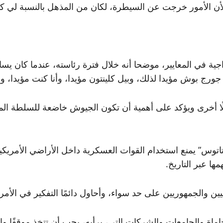
لأن الأمور خرجت عن السيطرة، لكان من المذهل بالنسبة لي 
ة في المعايير، موضحا أنه خلال فترة رئاسته، عندما كان يساف
جورج بوش مؤيدا لذلك، وبيل كلينتون مؤيدا، وأنا كنت مؤيدا، و
دولًا أخرى ويؤكد على أهمية أن تكون الجيوش خاضعة للسلطة ا
توس” يمنع استخدام القوات العسكرية داخل الأراضي الأمريكية
ا عبر التاريخ.
ين والجمهوريين على حد سواء، وأحاول دائمًا التفكير في الأمر 
اماة والجامعات والشركات التي، برأيه، يجب أن تتخذ موقفًا واض