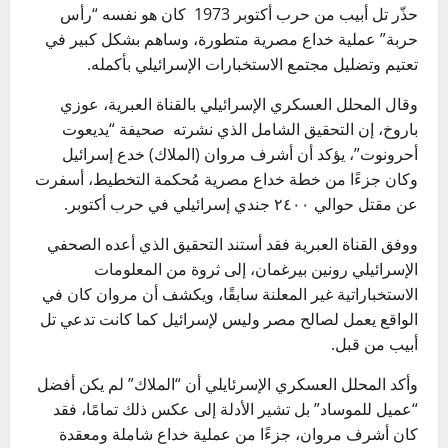
حذّر تل أبيب من حرب أكتوبر 1973 كان هو نفسه “رأس
حربة” عملية خداع مصرية متطورة، وساهم بشكل كبير في
تعتيم وتضليل مجتمع الاستخبارات الإسرائيلي بأكمله.
وقال المحلل العسكري الإسرائيلي بالقناة العبرية، عوزي
باروخ، إن التحقيق الشامل الذي نشرته صحيفة “يديعوت
أحرونوت”، يؤكد أن أشرف مروان (الملاك) خدع إسرائيل
وكان جزءًا من خطة خداع مصرية مُحكمة التخطيط، أسفرت
عن مقتل حوالي ٢٤٠٠ جندي إسرائيلي في حرب أكتوبر.
ووفق القناة العبرية فقد أستند التحقيق الذي أعده الصحفي
الإسرائيلي رونين بيرغمان، إلى ثروة من المعلومات
الاستخباراتية غير المعلنة سابقًا، ويكشف أن مروان كان في
الواقع يعمل لصالح مصر وليس لإسرائيل كما كانت تدعي تل
أبيب من قبل.
وأكد المحلل العسكري الإسرئايلي أن “الملاك” لم يكن أفضل
“عميل للموساد” بل تشير الأدلة إلى عكس ذلك تمامًا، فقد
كان أشرف مروان، جزءًا من عملية خداع شاملة ومعقدة