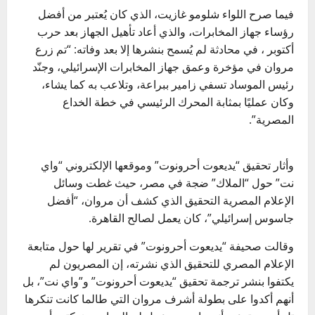
فيما صرح اللواء شلومو غازيت، الذي كان يُعتبر من أفضل
رؤساء جهاز المخابرات، والذي أعاد تأهيل الجهاز بعد حرب
أكتوبر ، في محادثة لم يُسمح بنشرها إلا بعد وفاته: “تم زرع
مروان في مؤخرة وعمق جهاز المخابرات الإسرائيلي، وجنّد
رئيس الموساد تسفي زامير ببراعة، وتلاعب به كما يشاء،
وكان عمليًا بمثابة المحرك الرئيسي في خطة الخداع
المصرية”.
وأثار تحقيق “يديعوت أحرونوت” وموقعها الإلكتروني “واي
نت” حول “الملاك” ضجة في مصر، حيث غطت وسائل
الإعلام المصرية التحقيق الذي كشف أن مروان، “أفضل
جاسوس إسرائيلي”، كان يعمل لصالح القاهرة.
وقالت صحيفة “يديعوت أحرونوت” في تقرير لها حول متابعة
الإعلام المصري للتحقيق الذي نشرته، إن المصريون لم
يكتفوا بنشر ترجمة تحقيق “يديعوت أحرونوت” و”واي نت”، بل
أنهم أكدوا على بطولة أشرف مروان التي طالما كانت تنكرها