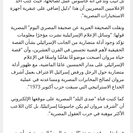
تل أبيب وتدعي أنه جاسوس عمل لصالحها، حيث كتب أحد
الإعلاميين المصريين أن هذا “دليل إضافي على عبقرية أجهزة
الاستخبارات المصرية”.
ونقلت الصحيفة العبرية عن صحيفة المصري اليوم” المصرية
قولها: “وسائل الإعلام الإسرائيلية نشرت مؤخرًا معلومات
تؤكد وجود أدلة متضاربة من الجانب الإسرائيلي بشأن القصة
الحقيقية لأهم قضية تجسس في القرن العشرين، وأن “قصة
حياة مروان أصبحت موضوعًا نقاشًا واسعًا في الإعلام
الإسرائيلي على مدار الخمسين عامًا الماضية، مع ظهور أدلة
متضاربة حول الرجل ورفض إسرائيل الاعتراف بعمل أشرف
مروان لصالح المخابرات المصرية ومساعدته في عملية
الخداع الاستراتيجي التي سبقت حرب أكتوبر 1973”.
كما كتبت قناة “صدى البلد” المصرية على موقعها الإلكتروني
أن “أشرف مروان لم يكن جاسوسًا إسرائيليًا، بل كان اللاعب
الأكثر موهبة في حرب العقول المصرية”.
فيما نقل موقع صحيفة “المصري اليوم” المصرية عن أحمد