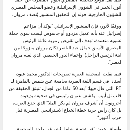
أنور، الخبير في الشؤون الإسرائيلية وعضو المجلس المصري
للشؤون الخارجية، قوله إن التحقيق المنشور يُنصف مروان.
ووفقًا لأنور، فإن المنشور الإسرائيلي “يؤكد أن مزاعم
إسرائيل عنه بأنه عميل مزدوج أو جاسوس ليست سوى حملة
تشويه متعمدة، تهدف إلى تقويض رمزية عائلة الرئيس
المصري الأسبق جمال عبد الناصر (كان مروان متزوجًا من
ابنة الرئيس الراحل) وإخفاء الدور الحقيقي الذي لعبه مروان
لمصر”.
فيما نقلت الصحيفة العبرية تصريحات الدكتور محمد عبود،
أستاذ في قسم اللغة العبرية بجامعة عين شمس بالقاهرة لـ
RT التي قال فيها: “بعد 50 عامًا من الجدل، تنبثق الحقيقة من
قلب تل أبيب. يكشف عنوان رئيسي في صحيفة يديعوت
أحرونوت أن أشرف مروان لم يكن الملا” الذي خدع العرب،
بل كان رأس حربة خطة الخداع الاستراتيجي المصرية قبل
حرب أكتوبر”.
وأضاف عبود: “في تحقيق شامل نُشر في ملحق الصحيفة