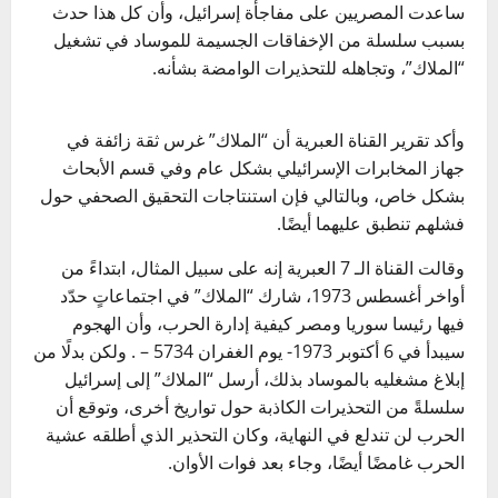
ساعدت المصريين على مفاجأة إسرائيل، وأن كل هذا حدث
بسبب سلسلة من الإخفاقات الجسيمة للموساد في تشغيل
“الملاك”، وتجاهله للتحذيرات الوامضة بشأنه.
وأكد تقرير القناة العبرية أن “الملاك” غرس ثقة زائفة في
جهاز المخابرات الإسرائيلي بشكل عام وفي قسم الأبحاث
بشكل خاص، وبالتالي فإن استنتاجات التحقيق الصحفي حول
فشلهم تنطبق عليهما أيضًا.
وقالت القناة الـ 7 العبرية إنه على سبيل المثال، ابتداءً من
أواخر أغسطس 1973، شارك “الملاك” في اجتماعاتٍ حدّد
فيها رئيسا سوريا ومصر كيفية إدارة الحرب، وأن الهجوم
سيبدأ في 6 أكتوبر 1973- يوم الغفران 5734 – . ولكن بدلًا من
إبلاغ مشغليه بالموساد بذلك، أرسل “الملاك” إلى إسرائيل
سلسلةً من التحذيرات الكاذبة حول تواريخ أخرى، وتوقع أن
الحرب لن تندلع في النهاية، وكان التحذير الذي أطلقه عشية
الحرب غامضًا أيضًا، وجاء بعد فوات الأوان.