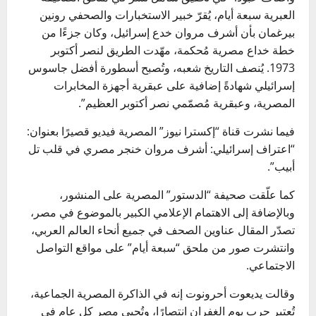
العبرية سبعة أيام، يُقرّ خبير الاستخبارات والصحفي رونين
بيرغمان بأن أشرف مروان خدع إسرائيل، وكان جزءًا من
خطة خداع مصرية مُحكمة، مهّدت الطريق لنصر أكتوبر
1973. يُنصف التاريخ شعبه، وتُصبح أسطورة أفضل جاسوس
إسرائيلي شهادةً إضافية على عبقرية أجهزة المخابرات
المصرية، وعبقرية مُصمّمي نصر أكتوبر العظيم”.
فيما نشرت قناة “إكسترا نيوز” المصرية فيديو قصيرًا بعنوان:
“اعتراف إسرائيلي: أشرف مروان خنجر مصري في قلب تل
أبيب”.
كما علّقت صحيفة “الدستور” المصرية على المنشور،
وبالإضافة إلى الاهتمام الإعلامي الكبير بالموضوع في مصر،
تصدّر المقال عناوين الصحف في جميع أنحاء العالم العربي،
وانتشرت صور من ملحق “سبعة أيام” على مواقع التواصل
الاجتماعي.
وقالت يديعوت أحرونوت إنه في الذاكرة المصرية الجماعية،
تُعتبر حرب يوم الغفران انتصارًا، وتُحيي مصر كل عام في