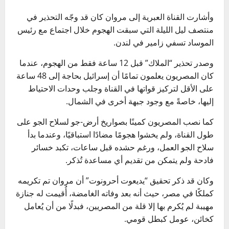
وأشارت القناة العبرية إلى مروان كان قد وجّه التحذير في
منتصف ليل الليلة التي سبقت الهجوم خلال اجتماع مع رئيس
الموساد تسفي زامير في لندن.
وصدر تحذير “الملاك” قبل 12 ساعة فقط من الهجوم، عندما
كان المصريون يعلمون تمامًا أن إسرائيل بحاجة إلى 48 ساعة
على الأقل لتركيز قواتها في القناة وجلب وحدات الاحتياط
إليها، خاصةً مع وجود جبهة أخرى في الشمال.
كما نصب المصريون كمينًا بصواريخ أرض-جو لسلاح الجو على
طول القناة، ولم يخشوا هجومًا مضادًا استباقيًا، وعندما بدأ
سلاح الجو العمل، ورغم حشده قبل ساعات، تكبد خسائر
فادحة ولم يتمكن من تقديم أي مساعدة تُذكر.
وكان قد ذكر تحقيق “يديعوت أحرونوت” أن مروان تم تكريمه
كملكًا في مصر، حيث أنه بعد وفاته الغامضة، أُقيمت له جنازة
مهيبة لم يُكرم بها إلا قلة من المصريين، فبدلًا من أن يُعامل
كخائن، عومل كبطل قومي.