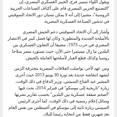
ويقول اللواء سمير فرج، الخبير العسكري المصري، إن
“التصنيع الحربي المصري قام على أكتاف الصناعات الحربية
الروسية”، مشيرا إلى أنه لا يمكن نسيان دور الاتحاد السوفيتي
في تدشين الصناعة العسكرية المصرية.
وأشار إلى أن الاتحاد السوفيتي دعم الجيش المصري
بالأسلحة الجديدة والمتطورة؛ وكان لها فضل كبير في الانتصار
المصري في حرب 1973، مضيفا أن التعاون العسكري بين
البلدين ما زال مستمرا حتى الآن، حيث تستورد مصر سلاحا
روسيا وكذلك قطع الغيار لأسلحتها العاملة بالجيش.
ومن عهد لآخر، تواصلت العلاقات المصرية مخترقة الزمن
لتشهد انتعاشة جديدة بعد ثورة 30 يونيو 2013 حيث أجرى
المشير عبد الفتاح السيسي، وزير الدفاع في ذلك الوقت،
زيارة “تاريخية إلى موسكو” في فبراير 2014، بحث فيها
“أضخم صفقة عسكرية بين البلدين” بحسب تقارير نشرتها
وسائل إعلام رسمية في ذلك الوقت، كما أجرى الرئيس
السيسي زيارة ثانية إلى موسكو في أغسطس من نفس العام
بعد شهرين فقط من انتخابه رئيسا للبلاد.