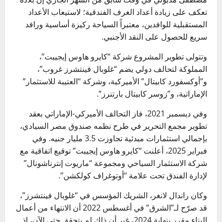
تعكف على زيادة أعداد الغرف الفندقية؛ لاستيعاب الأعداد
المستقبلية للوافدين، معتبراً السياحة ركيزة أساسية ورافد
سريع للحصول على النقد الأجنبي.
وتتولى تطوير المشروع شركة “كايرو هاوس إيجيبت”،
المملوكة لتحالف دولي يضم “غلوبال فينتشرز غروب”،
و”أوكسفورد كابيتال” الأميركية، وشركة “العتيبة للاستثمار”
الإماراتية، و”زوسر كابيتال بارتنرز”.
وفي ديسمبر 2021، فاز التحالف الأميركي-الإماراتي بعقد
تطوير مجمع التحرير في طرح نظمه صندوق مصر السيادي،
بإجمالي استثمارات مبدئية تجاوزت 3.5 مليار جنيه. وفي
فبراير 2025، أعلنت “كايرو هاوس إيجيبت” توقيع اتفاقية مع
شركة الاستثمار السياحي ومجموعة “ماريوت إنترناشونال”
لإدارة الفندق تحت علامة “أوتوغراف كولكشن”.
وكان راندال لانغر، الشريك المؤسس في “غلوبال فينتشرز”،
قد صرّح لـ”الشرق” في أغسطس 2022 أن الانتهاء من أعمال
البناء مقرر بنهاية 2024، غير أن ذلك لم يتحقق حتى الآن، إذ