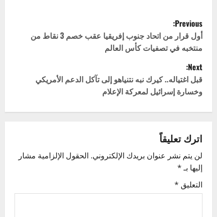
P
Previous:
o
أول قرار من اتحاد جنوب إفريقيا عقب خصم 3 نقاط من
منتخبه في تصفيات كأس العالم
s
Next:
t
قبل اغتياله.. كيرك نبه نتنياهو إلى تآكل الدعم الأمريكي
وخسارة إسرائيل لمعركة الإعلام
n
a
v
اترك تعليقاً
لن يتم نشر عنوان بريدك الإلكتروني.
الحقول الإلزامية مشار
i
إليها بـ
*
g
التعليق
*
a