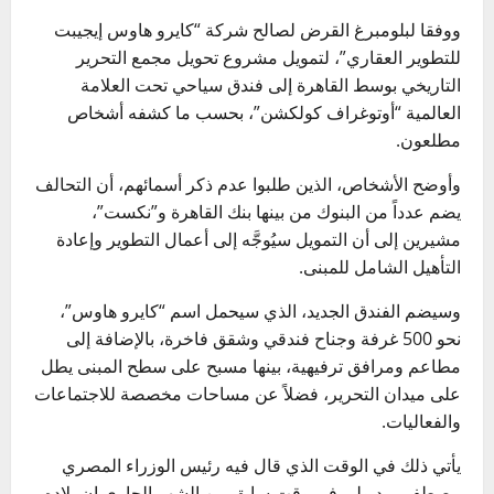
ووفقا لبلومبرغ القرض لصالح شركة “كايرو هاوس إيجيبت
للتطوير العقاري”، لتمويل مشروع تحويل مجمع التحرير
التاريخي بوسط القاهرة إلى فندق سياحي تحت العلامة
العالمية “أوتوغراف كولكشن”، بحسب ما كشفه أشخاص
مطلعون.
وأوضح الأشخاص، الذين طلبوا عدم ذكر أسمائهم، أن التحالف
يضم عدداً من البنوك من بينها بنك القاهرة و”نكست”،
مشيرين إلى أن التمويل سيُوجَّه إلى أعمال التطوير وإعادة
التأهيل الشامل للمبنى.
وسيضم الفندق الجديد، الذي سيحمل اسم “كايرو هاوس”،
نحو 500 غرفة وجناح فندقي وشقق فاخرة، بالإضافة إلى
مطاعم ومرافق ترفيهية، بينها مسبح على سطح المبنى يطل
على ميدان التحرير، فضلاً عن مساحات مخصصة للاجتماعات
والفعاليات.
يأتي ذلك في الوقت الذي قال فيه رئيس الوزراء المصري
مصطفى مدبولي في وقت سابق من الشهر الجاري إن بلاده