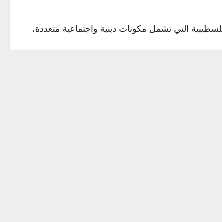
سطينية التي تشمل مكونات دينية واجتماعية متعددة،
Next:
 غزة انتهت.. وترامب هو الضمانة الأولى لتنفيذ الاتفاق