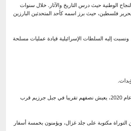
امعة النجاح الوطنية حيث درس التاريخ والآثار. خلال سنوات
تحرير فلسطين، حيث برز اسمه كأحد المتحدثين البارزين
للجبهة الشعبية، ونسبت إليه السلطات الإسرائيلية قيادة عمليات مسلحة
تعد الطائفة السامرية واحدة من أصغر الطوائف الدينية في العالم، ويبلغ عدد أفرادها نحو 841 شخصا بحسب إحصاءات عام 2020، يعيش نصفهم تقريبا في جبل جرزيم قرب
ن التوراة مكتوبة على جلد غزال، ويؤمنون بخمسة أسفار