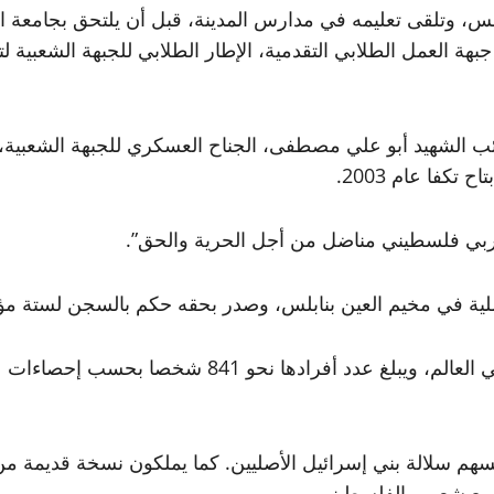
ل جرزيم في نابلس، وتلقى تعليمه في مدارس المدينة، قبل أن يلتحق بج
ة العمل الطلابي التقدمية، الإطار الطلابي للجبهة الشعبية ل
انية عام 2000، التحق صدقة بـ كتائب الشهيد أبو علي مصطفى، الجناح العسكري 
كفا عام 2003.
عربي فلسطيني مناضل من أجل الحرية والحق”.
نفسهم سلالة بني إسرائيل الأصليين. كما يملكون نسخة قديمة م
ة مع شعبهم الفلسطيني.