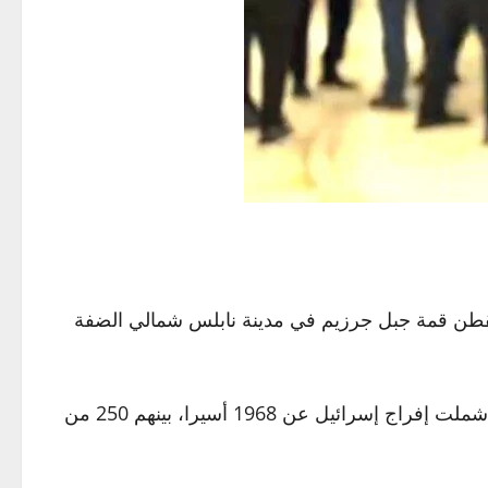
ي تقطن قمة جبل جرزيم في مدينة نابلس شمالي الضفة
ووفقا لهيئة شؤون الأسرى ونادي الأسير الفلسطيني، فقد أطلق سراحه مع مجموعة من الأسرى في إطار الصفقة التي شملت إفراج إسرائيل عن 1968 أسيرا، بينهم 250 من