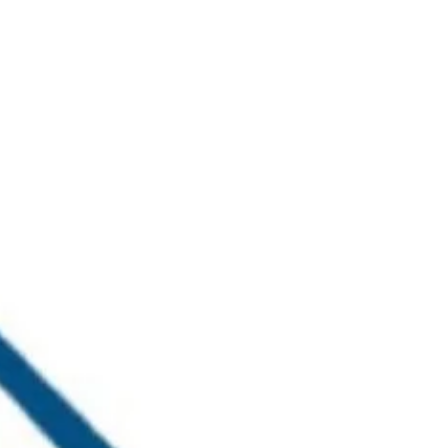
خطي
لى
لمحتوى