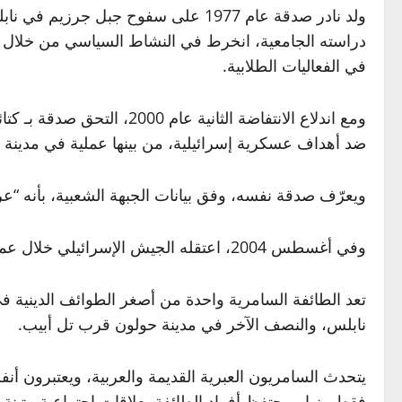
ولد نادر صدقة عام 1977 على سفوح جب
دراسته الجامعية، انخرط في النشاط السياسي من خلال جبه
في الفعاليات الطلابية.
ومع اندلاع الانتفاضة الث
ضد أهداف عسكرية إسرائيلية، من بينها عملية في مدينة بتاح ت
ويعرّف صدقة نفسه، وفق بيانات الجبهة الشعبية، بأنه “
وفي أغسطس 2004، اعتقله الجيش الإسرائيلي خلال عملية في مخيم العين بنابلس، وصدر بحقه حكم بالسجن لستة مؤبدات.
نابلس، والنصف الآخر في مدينة حولون قرب تل أبيب.
يتحدث السامريون العبرية القديمة والعربية، ويعتبرون أ
فقط منها. ويحتفظ أفراد الطائفة بعلاقات اجتماعية متين