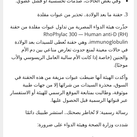
وفي بعض الحالات، صدمات تحسسية أو فشل عضوي.
3. حقنة ما بعد الولادة.. تحذير من عبوات مقلدة
حذّرت هيئة الدواء المصرية من تداول عبوات مقلدة من حقنة
RhoPhylac 300 — Human anti-D (RH)
immunoglobulin، وهي حقنة تُعطى للسيدات بعد الولادة
في حالات معينة لمنع حدوث تعارض مناعي بين دم الأم
والجنين (خاصة إذا كانت الأم سالبة العامل الريسوسي والأب
موجبًا).
وأكدت الهيئة أنها ضبطت عبوات مزيفة من هذه الحقنة في
السوق، محذرة السيدات من شرائها إلا من جهات طبية
موثوقة، وطالبت بمتابعة الموقع الرسمي للهيئة أو الاستفسار
عبر قنواتها الرسمية قبل الحصول عليها.
رسالة رسمية: لا تُخاطر بصحتك.. استشر طبيبك دائمًا
شددت وزارة الصحة وهيئة الدواء على ضرورة: