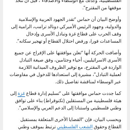
الفلسطينية، وكذلك مع الوسطاء والأصدقاء”، قبل أن تتخذ
موقفها من المقترح”.
وأوضح البيان أن حماس “تقدر الجهود العربية والإسلامية
والدولية، وجهود الرئيس الأميركي دونالد ترامب، الرامية إلى
وقف الحرب على قطاع غزة وتبادل الأسرى وإدخال
المساعدات فورا، ورفض احتلال القطاع أو تهجير سكانه”.
وأضافت الحركة أنها “تعلن موافقتها على الإفراج عن جميع
الأسرى الاسرائيليين، أحياء وجثامين، وفق صيغة التبادل
الواردة في المقترح، مع توفير الظروف الميدانية اللازمة
لعملية التبادل”، مشيرة إلى استعدادها للدخول في مفاوضات
عبر الوسطاء لمناقشة تفاصيل ذلك.
كما جددت حماس موافقتها على “تسليم إدارة قطاع
غزة
إلى
هيئة فلسطينية من المستقلين (تكنوقراط) بناء على توافق
وطني فلسطيني واستنادا إلى الدعم العربي والإسلامي”.
وبحسب البيان، فإن “القضايا الأخرى المتعلقة بمستقبل
القطاع وحقوق
الشعب الفلسطيني
ترتبط بموقف وطني