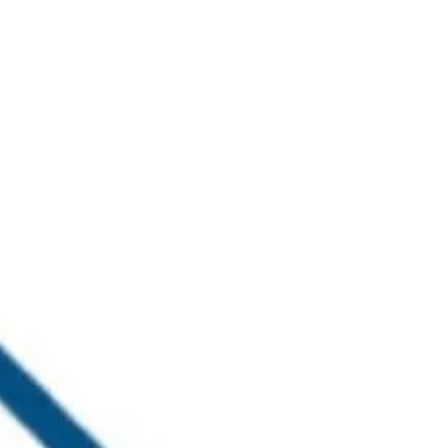
خطي
لى
لمحتوى