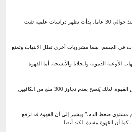
ووفقا للدكتور مياسنيكوف، كانت القهوة تعتبر في السابق عادة سيئة، تماما مثل شرب كأس من الشمبانيا صباحا. ولكن منذ حوالي 30 عاما، بدأت تظهر دراسات علمية تثبت
 في الجسم، بينما مشروبات أخرى تقلل الالتهاب وتمنع
 الأوعية الدموية والخلايا والأنسجة. أما القهوة
ويضيف مياسنيكوف أن الكافيين منبّه معروف يستخدمه 90% من الناس، ويحتوي الشاي الأخضر على نسبة منه أعلى من القهوة. لذلك يُنصح بعدم تجاوز 300 ملغ من الكافيين
 مستوى ضغط الدم.” ويشير إلى أن القهوة قد ترفع
كما أن القهوة مفيدة للكبد أيضا.