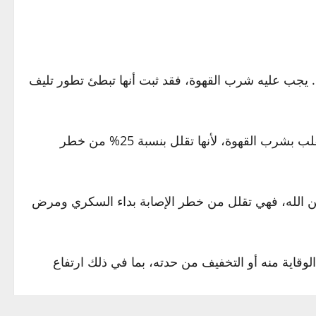
ة. يجب عليه شرب القهوة، فقد ثبت أنها تبطئ تطور تليف
ووفقا له، قد تزيد القهوة غير المفلترة بشكل طفيف من إجمالي الكوليسترول، ومع ذلك توصي الجمعية الدولية لأطباء القلب بشرب القهوة، لأنها تقلل بنسبة 25% من خطر
من الله، فهي تقلل من خطر الإصابة بداء السكري ومرض
وقاية منه أو التخفيف من حدته، بما في ذلك ارتفاع