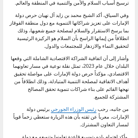
ترسيخ أسباب السلام والأمن والتنمية في المنطقة والعالم.
وفي السياق، أكد الشيخ محمد بن زايد آل نهيان حرص دولة
الإمارات على تعزيز شراكاتها التنموية مع دول منطقة القوقاز
بما يرسخ الاستقرار والسلام لمصلحة جميع شعوبها، وذلك
انطلاقاً من إيمانها الراسخ بأن السلام هو الركيزة الرئيسية
لتحقيق النماء والازدهار للمجتمعات والدول.
وأشار إلى أن اتفاقية الشراكة الاقتصادية الشاملة التي وقعها
البلدان خلال عام 2023، تمثل نقلة نوعية في مسار تعاونهما
الاقتصادي، مؤكداً حرص دولة الإمارات على مواصلة تحقيق
أهداف الاتفاقية لمصلحة التنمية المتبادلة، وذلك انطلاقاً من
نهجها القائم على بناء شراكات تنموية تحقق المصالح
المشتركة للجميع.
من جانبه، رحب
رئيس الوزراء الجورجي
برئيس دولة
الإمارات، معرباً عن ثقته بأن هذه الزيارة ستعطي زخماً قوياً
لمسار التعاون المشترك.
وأكد اهتمام بلده بتوسيع قاعدة تعاونها وتنويعه مع دولة