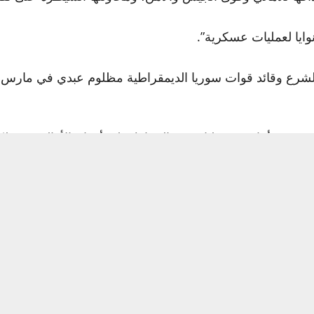
نوايا لعمليات عسكرية”.
الشرع وقائد قوات سوريا الديمقراطية مظلوم عبدي في مارس 
لجيش يقف أمام مسؤولياته في الحفاظ على أرواح الأهالي وممتل