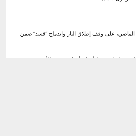
الماضي، على وقف إطلاق النار واندماج “قسد” ضمن
كاتهم، وكذلك حفظ أرواح أفراده وقوى الأمن من
Next: