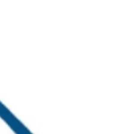
خطي
لى
لمحتوى