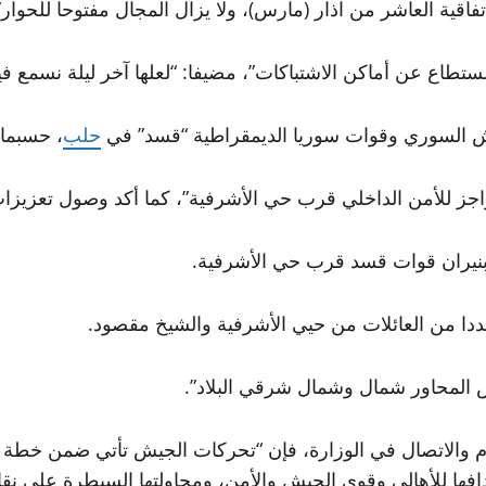
فاقية العاشر من آذار (مارس)، ولا يزال المجال مفتوحا للحوار”
ر المستطاع عن أماكن الاشتباكات”، مضيفا: “لعلها آخر ليلة نسمع ف
جيش السوري وقوات سوريا الديمقراطية “قسد” في
حلب
، حسبما 
ز للأمن الداخلي قرب حي الأشرفية”، كما أكد وصول تعزيزات
ددا من العائلات من حيي الأشرفية والشيخ مقصود.
 المحاور شمال وشمال شرقي البلاد”.
لإعلام والاتصال في الوزارة، فإن “تحركات الجيش تأتي ضمن 
دافها للأهالي وقوى الجيش والأمن، ومحاولتها السيطرة على نق