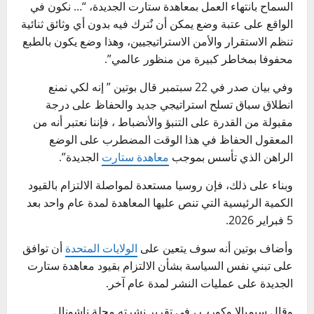
السماح بانتهاء العمل بمعاهدة ستارت الجديدة، “… نكون في
الواقع على عتبة وضع يمكن أن نٌترك فيه بدون أي وثائق ثنائية
تنظم الاستقرار والأمن الاستراتيجيين، وهذا وضع يكون بالطبع
محفوفا بمخاطر كبيرة من منظور عالمي”.
وفي بيان صدر في 22 سبتمبر قال بوتين ” إنه لكي نمنع
انطلاق سباق تسلح استراتيجي جديد والحفاظ على درجة
مقبولة من القدرة على التنبؤ والأنضباط ، فإننا نعتبر أنه من
المعقول الحفاظ في هذا الوقت المضطرب على الوضع
الراهن الذي تأسس بموجب
معاهدة ستارت
الجديدة”.
وبناء على ذلك، فإن روسيا مستعدة لمواصلة الالتزام بالقيود
الكمية الرئيسية التي تنص عليها المعاهدة لمدة عام واحد بعد
5 فبراير 2026.
وأضاف بوتين أنه سوف يتعين على
الولايات المتحدة
أن توافق
على تبني نفس السياسة بشأن الالتزام بقيود معاهدة ستارت
الجديدة على عمليات النشر لمدة عام آخر.
وقال سيمبالا وكورب ، في تقرير نشرته مجلة ناشونال