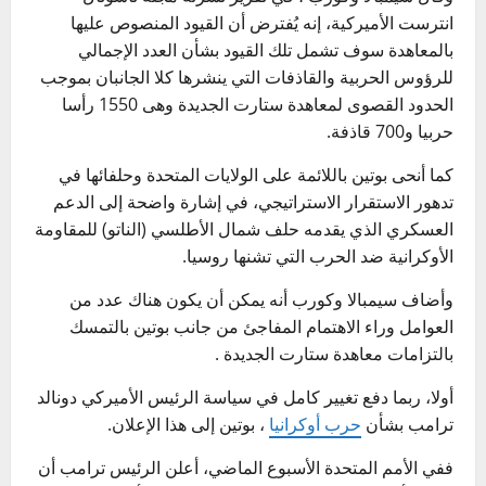
انترست الأميركية، إنه يُفترض أن القيود المنصوص عليها
بالمعاهدة سوف تشمل تلك القيود بشأن العدد الإجمالي
للرؤوس الحربية والقاذفات التي ينشرها كلا الجانبان بموجب
الحدود القصوى لمعاهدة ستارت الجديدة وهى 1550 رأسا
حربيا و700 قاذفة.
كما أنحى بوتين باللائمة على الولايات المتحدة وحلفائها في
تدهور الاستقرار الاستراتيجي، في إشارة واضحة إلى الدعم
العسكري الذي يقدمه حلف شمال الأطلسي (الناتو) للمقاومة
الأوكرانية ضد الحرب التي تشنها روسيا.
وأضاف سيمبالا وكورب أنه يمكن أن يكون هناك عدد من
العوامل وراء الاهتمام المفاجئ من جانب بوتين بالتمسك
بالتزامات معاهدة ستارت الجديدة .
أولا، ربما دفع تغيير كامل في سياسة الرئيس الأميركي دونالد
ترامب بشأن
حرب أوكرانيا
، بوتين إلى هذا الإعلان.
ففي الأمم المتحدة الأسبوع الماضي، أعلن الرئيس ترامب أن