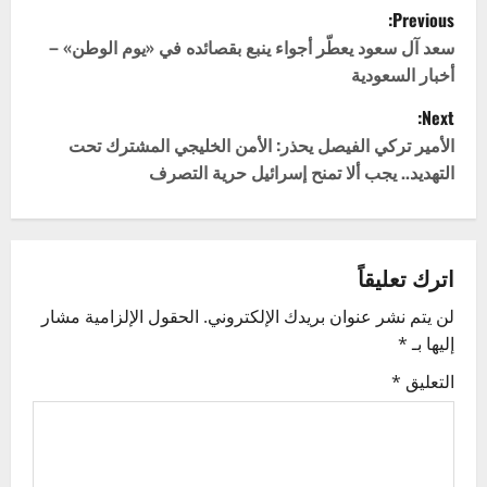
P
Previous:
o
سعد آل سعود يعطّر أجواء ينبع بقصائده في «يوم الوطن» –
أخبار السعودية
s
Next:
t
الأمير تركي الفيصل يحذر: الأمن الخليجي المشترك تحت
التهديد.. يجب ألا تمنح إسرائيل حرية التصرف
n
a
v
اترك تعليقاً
لن يتم نشر عنوان بريدك الإلكتروني.
الحقول الإلزامية مشار
i
إليها بـ
*
g
التعليق
*
a
t