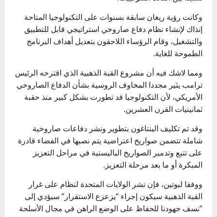
وكانت رؤية ريغان سابقة بسنوات على التكنولوجيا المتاحة
إنذاك لإنشاء نظام دفاع صاروخي استراتيجي قابل للتطبيق
والتشغيل، وقام الرؤساء اللاحقون بتعديل أهداف البرنامج
الطموحة للغاية.
ومما لاشك فيه أن مشروع القبة الذهبية الذي اقترحه الرئيس
ترامب يثير مجددا المخاوف الروسية بشأن الدفاع الصاروخي
الأمريكي، لأن التكنولوجيا قد تطورت بشكل كبير منذ حقبة
ثمانينيات القرن العشرين.
وقد تم تكليف البنتاغون بتطوير ونشر دفاعات صاروخية
شاملة تتضمن صواريخ اعتراضية يتم نصبها في الفضاء قادرة
على تتبع وتدمير الصواريخ الباليستية في مراحل التعزيز
المبكرة أو ما بعد مرحلة التعزيز.
ووفقا لبوتين، فإن نشر الولايات المتحدة لنظام على غرار
القبة الذهبية سيكون إجراء “يزعزع الاستقرار” سيؤدي إلى
“نسف جهودنا للحفاظ على الوضع الراهن في مجال الأسلحة