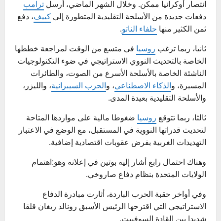
انتصار أوكرانيا ممكن. وخلال الشهر الماضي، أرسل
ترامب
دفعات جديدة من الأسلحة التقليدية المتطورة إلى
كييف
، دفع
ثمن الكثير منها
حلفاء الناتو
.
ثانيا، ربما ترغب
روسيا
في متسع من الوقت لمراجعة خططها
الخاصة بالتحديث النووي الاستراتيجي في ضوء التكنولوجيات
الناشئة الخاصة بالأسلحة الأسرع من الصوت، والطائرات
المسيرة، و
الذكاء الاصطناعي
، و
الحرب السيبرانية
، والليزر،
والأسلحة التقليدية بعيدة المدى.
ثالثا، ربما تتوقع
روسيا
ضغوطا مالية على مواردها المتاحة
لتحديث قدراتها النووية في المستقبل، مع الوضع في الاعتبار
التهديدات الغربية بفرض عقوبات اقتصادية إضافية.
وهناك احتمال رابع أشار إليه بوتين في إعلانه وهو:اهتمام
الولايات المتحدة بنظام دفاع صاروخي.
وفي أواخر حقبة الحرب الباردة، أثارت مبادرة الدفاع
الاستراتيجي التي اقترحها الرئيس الأسبق رونالد ريغان قلقا
شديدا بين القادة السوفييت.