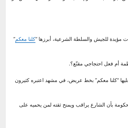
 مؤيدة للجيش والسلطة الشرعية، أبرزها “
كلنا معكم
”
ة أم فعل احتجاجي مقنّع؟.
ليها “كلنا معكم” بخط عريض، في مشهد اعتبره كثيرون
لحكومة بأن الشارع يراقب ويمنح ثقته لمن يحميه على