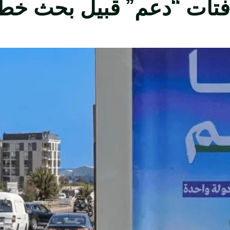
لافتات “دعم” قبيل بحث خطة