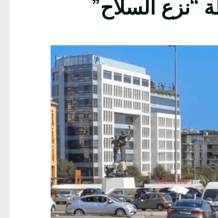
 “نزع السلاح”