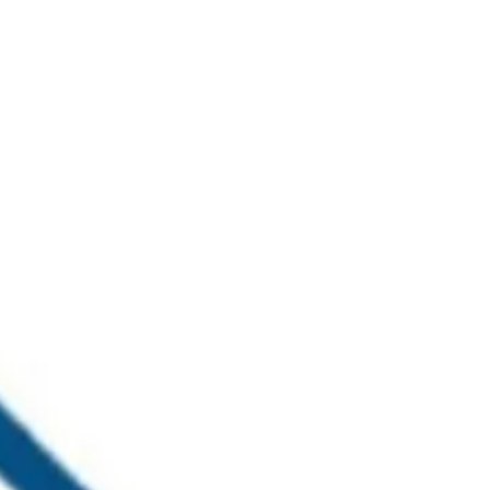
خطي
لى
لمحتوى