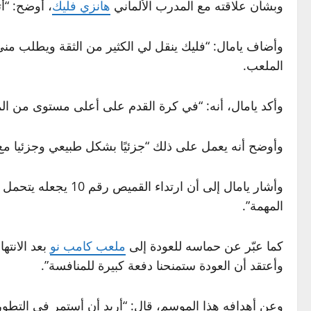
وبشأن علاقته مع المدرب الألماني
هانزي فليك
، أوضح: “أ
وأضاف يامال: “فليك ينقل لي الكثير من الثقة ويطلب مني
الملعب.
وأكد يامال، أنه: “في كرة القدم على أعلى مستوى من الم
وأوضح أنه يعمل على ذلك “جزئيًا بشكل طبيعي وجزئيا م
المهمة”.
كما عبّر عن حماسه للعودة إلى
ملعب كامب نو
بعد الانته
وأعتقد أن العودة ستمنحنا دفعة كبيرة للمنافسة”.
وعن أهدافه هذا الموسم، قال: “أريد أن أستمر في التطور