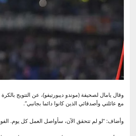
وقال يامال لصحيفة (موندو ديبورتيفو)، عن التتويج بالكرة 
مع عائلتي وأصدقائي الذين كانوا دائما بجانبي”.
وأضاف: “لو لم تتحقق الآن، سأواصل العمل كل يوم. الفوز بها في عمر 18 سيكون أمرا لا يصدق،