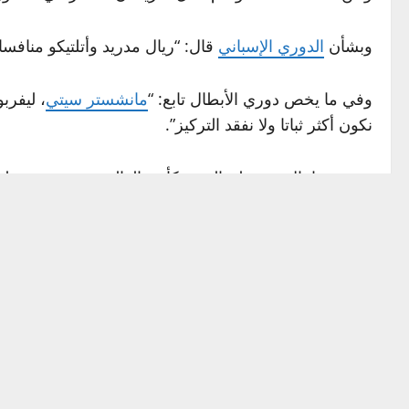
وبشأن
الدوري الإسباني
قال: “ريال مدريد وأتلتيكو منافسان
وفي ما يخص دوري الأبطال تابع: “
مانشستر سيتي
، ليفرب
نكون أكثر ثباتا ولا نفقد التركيز”.
خطوة بخطوة، مع التواضع، لكن بثقة أننا قادرون على تحق
Source link