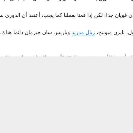
 قويان جدا، لكن إذا قمنا بعملنا كما يجب، أعتقد أن الدوري سيع
ول، بايرن ميونيخ،
ريال مدريد
وباريس سان جيرمان دائما هناك. 
وتحدث يامال عن حلم الفوز بكأس العالم بعد تتويجه ببطولة أورو
يقه”.