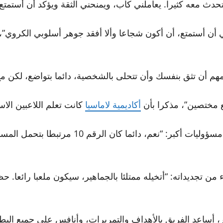
تحدث معه كثيرا. يعاملني كأب، ويمنحني الثقة ويؤكد أن أستمتع و
 أن أستمتع، أن أكون شجاعا وألا أفقد جوهر أسلوبي الكروي”، 
هم أن تثق بنفسك وأن تتحلى بالشخصية، دائما بتواضع، لكن مع
ع مختصين”، مذكرا بأن
أكاديمية لاماسيا
كانت تعلم اللاعبين الاس
وأشار يامال إلى أن ارتداء القميص رقم 10 يجعله
اء من تجديداته: “أتخيله ممتلئا بالجماهير، سيكون ملعبا رائعا
، أساعد الفريق بالأهداف والتمريرات، وأنافس على جميع البط