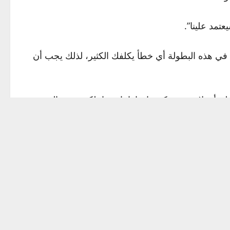
تمد علينا”.
في هذه البطولة أي خطأ يكلفك الكثير، لذلك يجب أن
با الأخيرة في سن الـ16: “أتمنى ذلك. الفوز بالمونديال حلم أي لاعب، سيكون إنجازا تاريخيا، لكن يجب المضي