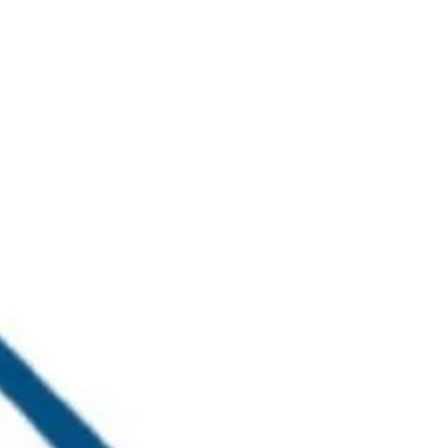
خطي
لى
لمحتوى