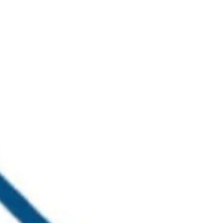
خطي
لى
لمحتوى