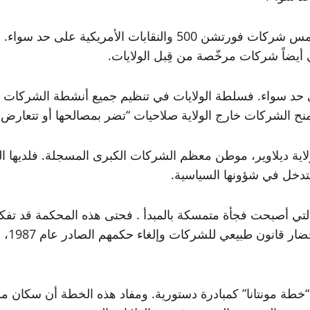
كما يمكن أن يكون لهذا الإصلاح أثر على كلا الجانبين؛ إذ يمس شركا
منح الشركات خارج الولاية صلاحيات “تضر بمصالحها أو تتعارض 
ل ولاية ديلاوير، موطن معظم الشركات الكبرى المسجلة. فلديها 
لتدخل في شؤونها السياسية.
يا التي أصبحت فجأة متمسكة بالمبدأ . فحتى هذه المحكمة قد تفك
صلاحي
أطلق المنظمون المحليون “خطة مونتانا” كمبادرة دستورية. ومفاد هذه الخطة