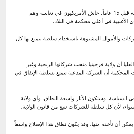
منذ أن حطم حكم المحكمة العليا في قضية “سيتيزنز يونايتد ضد لجنة الانتخابات الفيدرالية” قانون تمويل الحملات الانتخابية قبل 15 عاماً، عاش الأمريكيون في تعاسة وهم
الأغلبية في أعلى محكمة في البلاد.
لشركات والأموال المشبوهة باستخدام سلطة تتمتع بها كل
ليا أن ولاية فرجينيا منحت شركاتها الربحية وغير
 المحكمة أن الشركة المدعية تتمتع بسلطة الإنفاق في
في السياسة. وستكون الآثار واسعة النطاق، وأي ولاية
سواء، لأن كل سلطة للشركات تنبع من قانون الولاية.
مكن أن تأخذه منها. وقد يكون نطاق هذا الإصلاح واسعاً