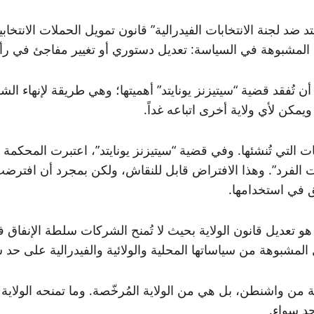
لمشبوهة في السياسة: تعديل دستوري أو تغيير مفاجئ في رأي 
ن تُفقد قضية “سيتيزنز يونايتد” أهميتها؛ وهي طريقة لإنهاء ا
ويمكن لأي ولاية أخرى اتباعه غداً.
تي تُنشئها. وفي قضية “سيتيزنز يونايتد”، اعتبرت المحكمة الع
 الفرد”. وهذا الافتراض قابل للنقاش، ولكن بمجرد أن افترضت
ق في استخدامها.
هو تعديل قانون الولاية بحيث لا تُمنح الشركات سلطة الإنفاق 
لمشبوهة من سياساتها المحلية والولائية والفيدرالية على حد 
 من واشنطن، بل هي من الولاية المُرخّصة. وما تمنحه الولاية ي
د سواء.