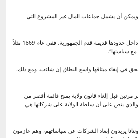
ت فورتشن 500 والنقابات الأمريكية على حد سواء. ويمكن أن يشمل جماعات المال غير المشروع التي
إن هذه الخطوة تُلزم الشركات داخل الولاية وخارجها على حد سواء. فسلطة الولايات في تنظيم جميع أنشطة الشركات داخل حدودها قديمة قدم الجمهورية. ففي عام 1869 مثلاً
مع سياستها”.
الحق في إبقاء ميثاقها واسع النطاق إن شاءت. ومع ذلك،
ر مرتين قبل إلغاء قانون ولاية يمنح قائمة أقصر من
ات الشركات. ولمنع ذلك سيضطر القضاة إلى استحضار قانون طبيعي للشركات وإلغاء حكمهم الصادر عام 1987، والذي ينص على أن سلطة الولاية على شركاتها هي
 أن سكان مونتانا يريدون إبعاد الشركات عن سياساتهم، وهم عازمون