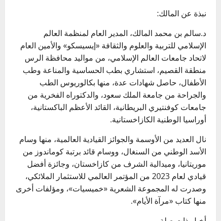
نبذة عن المالك:
د.سالم بن محمد المالك، المدير العام لمنظمة العالم
الإسلامي للتربية والعلوم والثقافة «إيسيسكو» والأمين العام
لاتحاد جامعات العالم الإسلامي، من مواليد محافظة الرس
منطقة القصيم، استشاري بطب الحساسية والمناعة وطب
الأطفال، حاصل شهادات عدة، منها بكالوريوس الطب
والجراحة من جامعة الملك سعود، والدكتوراه الفخرية من
جامعات كوفنتيري البريطانية، القائد الأعظم الباكستانية،
أوراسيا الوطنية الكازاخستانية.
نال العديد من الأوسمة والجوائز القيادية العالمية، منها وسام
الأسد الوطني من السنغال، ووسام قائد برتبة كوماندوز من
موريتانيا، وميدالية الشرف من كازاخستان، وجائزة أفضل
قيادي لعام 2023 من المؤتمر العالمي للاستثمار الملائكي،
وصدرت له المجموعة الشعرية «خميسيات»، ومؤلفات أخرى
منها كتاب «مرآة الأيام».
أخبار ذات صلة