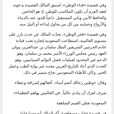
وفي قصيدة «فداء الوطن»، استبق المالك القصيدة بدعوته
لعقد العزم أن تكون المكاسب للوطن، إذ هو الحاضن
والحافظ الأمن وباني المستقبل. داعياً للذود عنه بالدماء
والأرواح وحمايته من كل من يحاول إيذاءه أو النيل منه.
وفي قصيدة «فخر الوطن»، تحدّث المالك عن حدث بارز على
مستوى العالمية، استطاعت السعودية إنجازه تحت قيادة
خادم الحرمين الشريفين الملك سلمان بن عبدالعزيز، وولي
العهد رئيس مجلس الوزراء الأمير محمد بن سلمان، وهو
الدعم غير المحدود لعمليات فصل التوائم السياميين، وهو
الحدث الذي أعاد للتاريخ العربي مجده عبر بوابة الطب وعمل
الخير، وكان للأطباء السعوديين نجاح متميز في ذلك.
وقال: «وطني رجالك أنجم أمناء.. أفعالهم إشراقة وعطاء
شرف لعزك أن ينادى عالياً.. في العالمين بهاهم العظماء».
السعودية تعتلي القمم الشاهقة
في قصيدة «خاب مسعاهم»، أكد المالك أنه مهما حاول