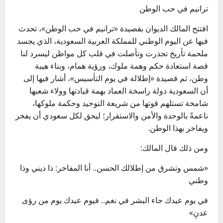
ترانيم في حب الوطن
افتتح المالك الديوان بقصيدة «ترانيم في حب الوطن»، تحدث
فيها عن اليوم الوطني للمملكة العربية السعودية، الذي يجسد
ملحمة تأريخ تجذرت وتأصلت في قلب كل مواطن ليسرد لنا
قصة استعادة حكم وهمة ملوك، ورؤية همام، وبناء هيبة
وطن، ثم قصيدة «إطلالة في يوم التأسيس»، أشار فيها إلى
أن السعودية دولة راسخة العماد بهمة قيادتها وولاء شعبها
شامخة تستلهم قوتها من شريعة التوحيد وحكمة ملوكها،
ناعمةً بالوحدة والأمن والاستقرار؛ ليحق لكل سعودي أن يفخر
ويفاخر بهذا الوطن.
ومن ذلك قال المالك:
«شمس وتشرق من إطلالك الحسن.. أنا المفاخر: ذا ديني وذا
وطني
في يوم عيدك جاء البشر في نغم.. فيوم عيدك يوم من رؤى
عدنِ»