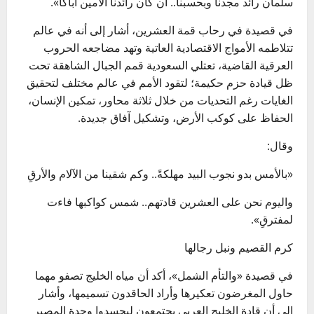
سلمان رائد مجدنا وبحسبنا.. أن كان رائدنا الأمين أباكا».
في قصيدة في رحاب قمة العشرين، أشار إلى أنه في عالم
تتلاطمه الأمواج الاقتصادية العاتية وتهد مضاجعه الحروب
العرقية القاضية، تعتلي السعودية قمم الجبال الشاهقة تحت
ظل قيادة حزم حكيمة؛ لتقود الأمم في عالم مختلف لتحقيق
الغايات رغم التحديات من خلال ثلاثة محاور، تمكين الإنسان،
الحفاظ على كوكب الأرض، وتشكيل آفاق جديدة.
وقال:
«بالأمس بدو نجوب البيد مهلكةً.. وكم شقينا من الآلام والأرقِ
واليوم نحن على العشرين قادتهم.. شمس كواكبها فاءت
لمفترقِ».
كرم القصيم ونبل رجالها
في قصيدة «والتأم الشمل»، أكد أن مياه الخليج تصفو مهما
حاول المغرضون تعكيرها وأراد الحاقدون تسميمها، وأشار
إلى أن قادة الخليج العربي يجتمعون ليجسدوا وحدة المصير