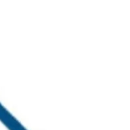
خطي
لى
لمحتوى