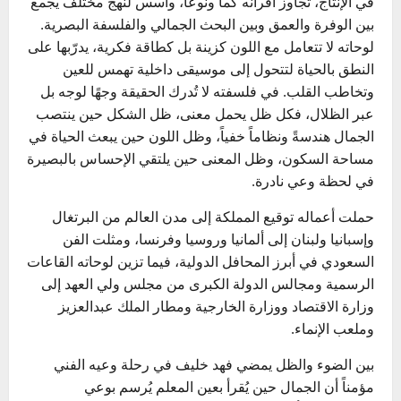
في الإنتاج، تجاوز أقرانه كماً ونوعاً، وأسس لنهج مختلف يجمع
بين الوفرة والعمق وبين البحث الجمالي والفلسفة البصرية.
لوحاته لا تتعامل مع اللون كزينة بل كطاقة فكرية، يدرّبها على
النطق بالحياة لتتحول إلى موسيقى داخلية تهمس للعين
وتخاطب القلب. في فلسفته لا تُدرك الحقيقة وجهًا لوجه بل
عبر الظلال، فكل ظل يحمل معنى، ظل الشكل حين ينتصب
الجمال هندسةً ونظاماً خفياً، وظل اللون حين يبعث الحياة في
مساحة السكون، وظل المعنى حين يلتقي الإحساس بالبصيرة
في لحظة وعي نادرة.
حملت أعماله توقيع المملكة إلى مدن العالم من البرتغال
وإسبانيا ولبنان إلى ألمانيا وروسيا وفرنسا، ومثلت الفن
السعودي في أبرز المحافل الدولية، فيما تزين لوحاته القاعات
الرسمية ومجالس الدولة الكبرى من مجلس ولي العهد إلى
وزارة الاقتصاد ووزارة الخارجية ومطار الملك عبدالعزيز
وملعب الإنماء.
بين الضوء والظل يمضي فهد خليف في رحلة وعيه الفني
مؤمناً أن الجمال حين يُقرأ بعين المعلم يُرسم بوعي