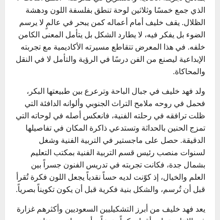
الذي جمع خمسًا وثلاثين لوحة تنطق بفلسفة اللون ودهشة
الظلال. يقف خليف أمام أعماله كمن يبحر في عالمٍ لا يرسم
الضوء بل يفكر فيه، لا يطارد الشكل بل يتأمل المعنى الكامن
خلفه. في هذا المعرض تتقاطع مسيرته الأكاديمية مع تجربته
الإبداعية ليصنع من الفن درسًا في الرؤية والتأمل لا في النقل
والمحاكاة.
ولد فهد خليف في جبال الباحة وترعرع بين طبيعتها البكر،
فحمل في روحه ملامح التراث الجنوبي وألوانه الدافئة التي
ظلت ترافقه في رحلته الفنية، فانعكس أصله في لوحاته التي
تمزج الحنين بالحداثة وتستدعي ذاكرة المكان في تفاصيلها
الدقيقة. حصل على ماجستير في التربية الفنية وشغل
لسنوات منصب رئيس قسم التربية الفنية بمكتب التعليم
بشمال جدة، فكانت تجربته في تدريس الفنون جسراً بين
العلم والخيال، إذ كوّنت لديه حساً نقدياً يجعل اللون فكرة تُقرأ
قبل أن تُرسم، والشكل بنية فكرية قبل أن يكون تكويناً بصرياً.
يعد فهد خليف من أبرز التشكيليين السعوديين وأكثرهم غزارة