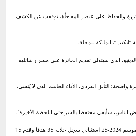
متكررة والحفاظ على عنصر المفاجأة، توقفت عن الكشف
“ليكيب”، المالكة للمجلة.
لدينيو، الذي سيتولى تقديم الجائزة على مسرح شاتليه
الفوز بهذه الجائزة واضحة: التألق الفردي، الأداء الحاسم الذي لا يُنسى،
عض الناس، سأبقى محتفظا بالسر حتى اللحظة الأخيرة”.
ويعد مهاجم باريس سان جيرمان الفرنسي عثمان ديمبيلي المرشح الأبرز للتتويج بأرقى جائزة فردية في كرة القدم، بعد موسم 2024-25 استثنائي سجل خلاله 35 هدفا وقدم 16