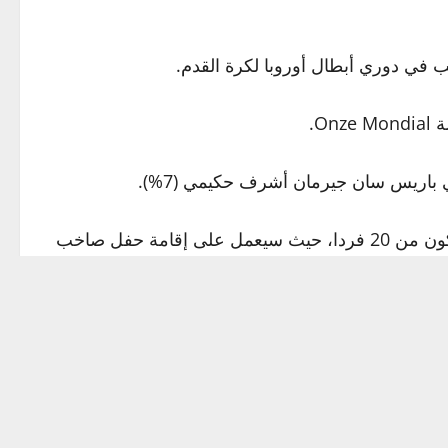
 في دوري أبطال أوروبا لكرة القدم.
O.
ولكن ديمبيلي يواجه منافسة شرسة من لامين جمال نجم برشلونة، والذي قرر حضور الحفل رفقة عائلته ووفد ضخم مكون من 20 فردا، حيث سيعمل على إقامة حفل صاخب