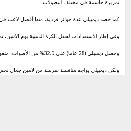
تمريرة حاسمة في مختلف البطولات.
كما حصد ديمبيلي عدة جوائز فردية، منها أفضل لاعب في
وفي إطار الاستعدادات لحفل الكرة الذهبية يوم الاثنين، تم تكريم
وحصل ديمبيلي (28 عاما) على 32.5% من الأصوات، متفوقا على لامين جمال (30%)، وكيليان مبابي (12.5%)، وزميله في باريس سان جيرمان أشرف حكيمي (7%).
حال التتويج بالجائزة.
المصدر: وسائل إعلام
إقرأ المزيد