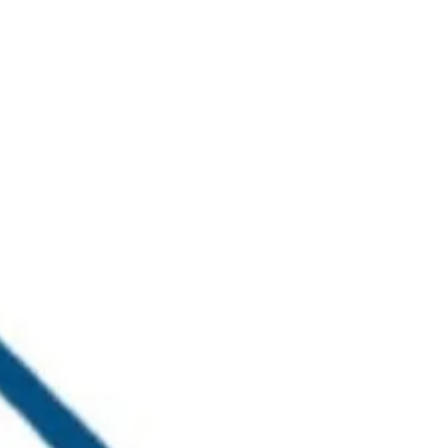
خطي
لى
لمحتوى