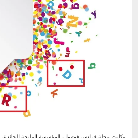
وكانت مجلة فرانس فوتبول، المؤسسة المانحة للجائزة، أجرت ت