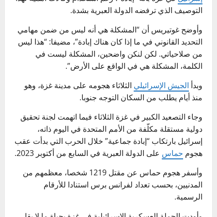
التوصيف الذي ترفضه الدولة العبرية بشدة.
وأوضح غوتيريس أن “المشكلة هي أنه ليس من ضمن مهامي
التحديد القانوني في ما إذا كان هناك إبادة”، مضيفا: “هذا ليس
من صلاحياتي. لكن لنكن واضحين، المشكلة ليست في
الكلمة، المشكلة هي في الواقع على الأرض”.
وبدأ
الجيش الإسرائيلي
الثلاثاء هجومه على مدينة غزة، وهو
منذ أيام يطلب من السكان التوجه جنوبا.
وجاء التصعيد الكبير في غزة الثلاثاء فيما اتهمت لجنة تحقيق
دولية مستقلة مكلّفة من الأمم المتحدة في اليوم ذاته،
إسرائيل بارتكاب “إبادة جماعية” خلال الحرب التي بدأت عقب
هجوم
حماس
على الدولة العبرية في السابع من أكتوبر 2023.
وأسفر هجوم حماس عن مقتل 1219 شخصا، معظمهم من
المدنيين، بحسب تعداد لفرانس برس استنادا للأرقام
الرسمية.
وأودت الحملة العسكرية الإسرائيلية في غزة بحياة ما لا يقل