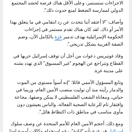
الاجراءات ستستمر، وعلى الأقل هناك فرصة لحشد المجتمع
الدولي لممارسة الضغط لمنع حدوث ذلك”.
وأضاف: “لا أعتقد أننا نتحدث عن رد انتقامي في ما يتعلق بهذا
الأمر أو ذاك. لقد كان هناك تقدم مستمر في إجراءات
الحكومة الإسرائيلية بهدف تدمير
غزة
بالكامل الآن، وضم
الضفة الغربية بشكل تدريجي”.
وقاد غوتيريس دعوات من أجل أن توقف إسرائيل حربها في
القطاع وتتراجع عن الهجوم “غير المسبوق” الذي تهدد بشنه
على مدينة غزة.
وتابع المسؤول الأممي قائلا: “إنه أسوأ مستوى من الموت
والدمار رأيته منذ أن توليت منصب الأمين العام، وربما في
حياتي، ومعاناة الشعب الفلسطيني لا يمكن وصفها، مجاعة
وافتقار تام للرعاية الصحية الفعالة، والناس يعيشون دون
مأوى مناسب في مناطق ذات اكتظاظ هائل”.
ومع ذلك، أحجم الأمين العام للأمم المتحدة عن وصف سلوك
إسرائيل
في غزة بأنه “إبادة”، رغم استخدام وكالات أممية لهذا