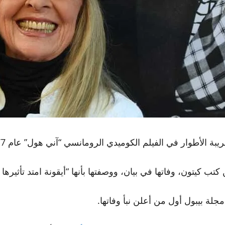
بة الأطوار في الفيلم الكوميدي الرومانسي “آني هول” عام 1977.
تون، وفاتها في بيان، ووصفتها بأنها “أيقونة امتد تأثيرها 
لة بيبول أول من أعلن نبأ وفاتها.