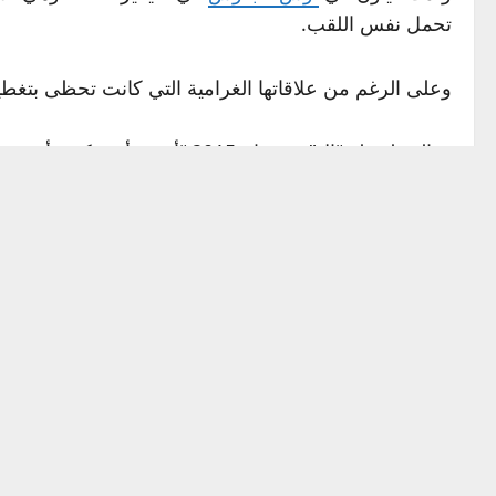
تحمل نفس اللقب.
وعلى الرغم من علاقاتها الغرامية التي كانت تحظى بتغطية 
وقالت لمجلة “إل” في عام 2015
شخص مثلي، شخص لا يتأقلم على نحو جيد”.
Source link
P
Previous:
وقف إطلاق النار في غزة: اختراق أم فجر كاذب آخر؟
o