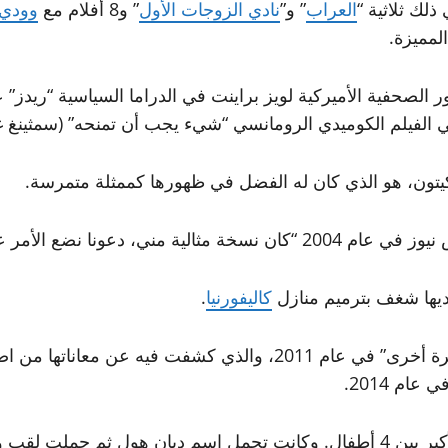
العراب
” و”
نادي الزوجات الأول
” و8 أفلام مع
وودي 
المميزة.
الفيلم الكوميدي الرومانسي “شيء يجب أن تمنحه” (سمثينغ غوتا 
 كيتون، هو الذي كان له الفضل في ظهورها كممثلة متمرسة.
ضع الأمر على هذا النحو”.
ديها شغف بترميم منازل
كاليفورنيا
.
وسردت تفاصيل حياتها في كتابين من مذكراتها هما “ثم مرة أخرى” في
ام 2014.
في 5 يناير 1946. وهي الأكبر بين 4 أطفال. وكانت تحمل اسم ديان هول