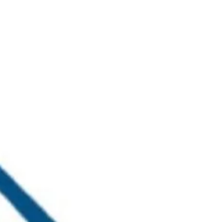
خطي
لى
لمحتوى