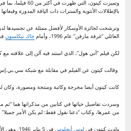
وتميزت كيتون، التي ظهرت في أكثر من 60 فيلما، بما في ذلك ثلاثية “
بالإطلالات الأنثوية والسترات ذات الياقة المدورة وقبعاتها 
العائلي “غرفة مارفن” عام 1996، وأمام
جاك نيكلسون
في 
لكن فيلم “آني هول”، الذي استند فيه آلن إلى علاقته مع
وقالت كيتون عن الفيلم في مقابلة مع شبكة سي.بي.إس نيوز في عام 2004 “كان نسخة مثالية مني، دعونا ن
كانت كيتون أيضا مخرجة وكاتبة ومنتجة ومصورة، وكان ل
من عمرها، وكتاب “دعنا نقول فقط: لم يكن الأمر جميلا” في ع
ولدت كيتون في
لوس أنجلوس