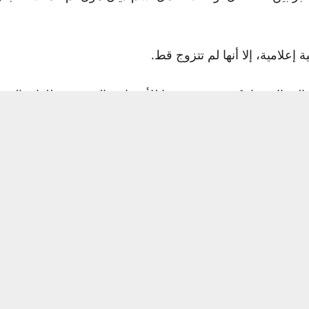
إعلامية، إلا أنها لم تتزوج قط.
 “أعتقد أنني كنت أخشى الرجال حقا، كنت منجذبة جدا للأشخاص الموهوبين للغاي