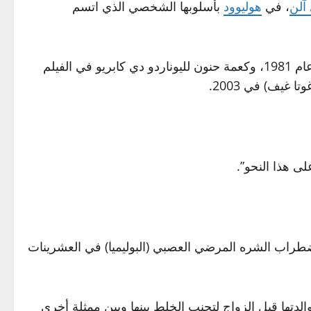
آلن
، في
هوليوود
بأسلوبها الشخصي الذي اتسم
وترشحت لجائزة الأوسكار لأفضل ممثلة عن تجسيدها لدور الصحفية الأميركية لويز براينت في الدراما السياسية “ريدز” عام 1981، وكعمة حنون لليوناردو دي كابريو في الفيلم
غيف) في 2003.
 عام 2011، والذي كشفت فيه عن معاناتها من اضطراب الشره المرضي العصبي (البوليميا) في العشرينات
 ثم حملت لقب والدتها قبل الزواج لتجنب الخلط بينها وبين ممثلة أخرى