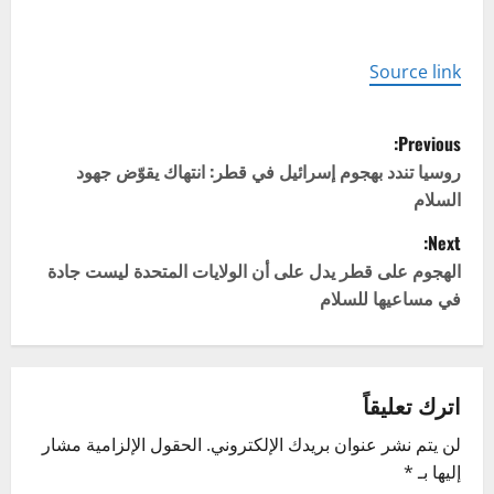
Source link
P
Previous:
o
روسيا تندد بهجوم إسرائيل في قطر: انتهاك يقوّض جهود
السلام
s
Next:
t
الهجوم على قطر يدل على أن الولايات المتحدة ليست جادة
في مساعيها للسلام
n
a
v
اترك تعليقاً
لن يتم نشر عنوان بريدك الإلكتروني.
الحقول الإلزامية مشار
i
إليها بـ
*