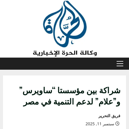
خطي
لى
لمحتوى
القائمة
الأولية
شراكة بين مؤسستا “ساويرس”
و”علام” لدعم التنمية في مصر
فريق التحرير
سبتمبر 11, 2025