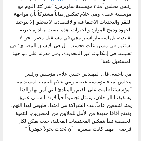
رئيس مجلس أمناء مؤسسة ساويرس: “شراكتنا اليوم مع
مؤسسة عصام ومي علام تعكس إيماناً مشتركاً بأن مواجهة
الفقر والتحديات الاجتماعية والاقتصادية لا تتحقق إلا بتوحيد
الجهود ودمج الموارد والخبرات. هذه ليست مبادرة خيرية
تقليدية، بل استثمار استراتيجي في مستقبل مصر. نحن لا
نستثمر في مشروعات فحسب، بل في الإنسان المصري: في
تعليمه، في إمكانياته غير المحدودة، وفي قدرته على مواجهة
المستقبل بثقة”.
من ناحيته، قال المهندس حسن علام، مؤسس ورئيس
مجلس أمناء مؤسسة عصام ومي علام للتنمية المستدامة:
“مؤسستنا قامت على القيم والمبادئ التي آمن بها والدنا
وشقيقتنا الراحلان، وتمثل تجسيداً حياً لإرث إنساني عميق
يمتد لتسعين عاماً. هذه الشراكة هي امتداد طبيعي لهذا النهج،
وتفتح آفاقاً جديدة من الأمل للملايين من المصريين. التنمية
الحقيقية تبدأ بتمكين المجتمعات المحلية، حيث يمكن لكل
فرصة – مهما كانت صغيرة – أن تُحدث تحولاً جوهرياً.”