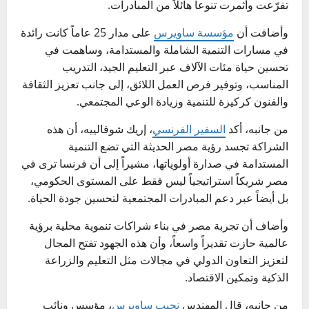
تفرّعت وأثمرت تنوعاً هائلاً من المبادرات.
وأضافت أن
مؤسسة ساويرس
على مدار 25 عاماً كانت رائدة
في مسارات التنمية الشاملة والمستدامة، وساهمت في
تحسين حياة مئات الآلاف عبر التعليم الجيد، التدريب
المناسب، وتوفير فرص العمل اللائق، إلى جانب تعزيز الثقافة
والفنون كركيزة للتنمية وزيادة الوعي المجتمعي.
من جانبه، أكد
السفير الفرنسي
، إريك شوفالييه، أن هذه
الشراكة تجسد رؤية مصر الحديثة التي تضع التنمية
المستدامة في صدارة أولوياتها، مشيراً إلى أن فرنسا ترى في
مصر شريكاً استراتيجياً ليس فقط على المستوى الحكومي،
بل أيضاً عبر دعم المبادرات المجتمعية لتحسين جودة الحياة.
وأضاف أن تجربة مصر في بناء شراكات تنموية محلية برؤية
عالمية حازت تقديراً واسعاً، وأن هذه الجهود تفتح المجال
لتعزيز التعاون الدولي في مجالات مثل التعليم والزراعة
الذكية وتمكين الاقتصاد.
من جانبه، قال المهندس
نجيب ساويرس
، مؤسس ونائب