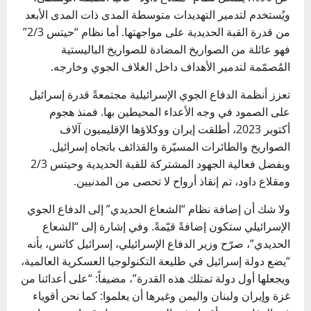
ويُستخدم لتدمير التهديدات متوسطة المدى ذات المدى الأبعد
من قدرة القبة الحديدية على مواجهتها. أما نظام “حيتس 2/3”
فهو عائلة من الصواريخ المضادة للصواريخ الباليستية
المُصمّمة لتدمير الأهداف داخل الغلاف الجوي وخارجه.
تعزز أنظمة الدفاع الجوي الإسرائيلية مجتمعةً قدرة إسرائيل
على الصمود في وجه الأعداء المحيطين بها. فمنذ هجوم
أكتوبر 2023، أطلقت إيران ووكلاؤها الإقليميون آلاف
الصواريخ والطائرات المسيّرة والقذائف باتجاه إسرائيل.
وبفضل فعالية الجهود المشتركة للقبة الحديدية وحيتس 2/3
ومقلاع داود، تم إنقاذ أرواح لا تحصى من المدنيين.
ولا شك أن إضافة نظام “الشعاع الحديدي” إلى الدفاع الجوي
الإسرائيلي ستكون إضافةً قيّمةً. وفي إشارة إلى “الشعاع
الحديدي”، صرّح وزير الدفاع الإسرائيلي، إسرائيل كاتس، بأنه
“يضع دولة إسرائيل في طليعة التكنولوجيا العسكرية العالمية،
ويجعلها أول دولة تمتلك هذه القدرة”، مضيفاً: “على أعدائنا من
غزة وإيران ولبنان واليمن وغيرها أن يعلموا: كما نحن أقوياء