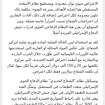
الاعتراض سوى ثوان معدودة. ويستطيع نظام الأسلحة
المستقبلي هذا إصابة الأهداف بسرعة الضوء، بتكلفة تكاد
تكون معدومة لكل اعتراض. إضافة إلى ذلك، أفادت التقارير
أن اعتراضات الشعاع تسبب أضراراً جانبية ضئيلة. ومن
المتوقع أن يعزز هذا النظام الدفاعي الجوي قدرات جيش
الدفاع الإسرائيلي الفريدة أصلاً.
لقد تم استخدام ليزر الحالة الصلبة كمادة بلورية صلبة لتركيز
الشعاع، على عكس المواد السائلة أو الغازية التي استخدمتها
غالبية الليزرات الكيميائية التي طُوّرت خلال الحرب الباردة.
وبالمقارنة مع أنظمة اعتراض القبة الحديدية، التي تتراوح
تكلفتها بين 20 و 100 ألف دولار أمريكي تقريباً لكل منها، يُقال
إن تكلفة الشعاع دولارين فقط لكل اعتراض.
وسيكمّل نظام “الشعاع الحديدي” نظام الدفاع الجوي
الإسرائيلي متعدد الطبقات في المستقبل. وتمثّل القبة
الحديدية الطبقة الأولى في جهاز جيش الدفاع الإسرائيلي،
وهي قادرة على إحباط الصواريخ قصيرة المدى بكفاءة تزيد
عن 90%. يُشكّل نظام “مقلاع داود” حاليًا الطبقة الوسطى،