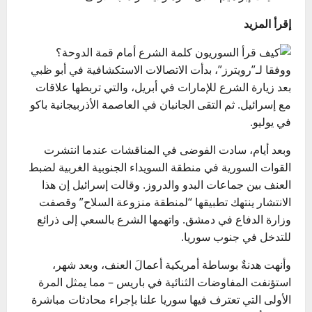
إقرأ المزيد
ووفقا لـ”رويترز”، بدأت الاتصالات الاستكشافية في أبو ظبي
بعد زيارة الشرع للإمارات في أبريل، والتي تربطها علاقات
مع إسرائيل. ثم التقى الجانبان في العاصمة الأذربيجانية باكو
في يوليو.
وبعد أيام، سادت الفوضى في المناقشات عندما انتشرت
القوات السورية في منطقة السويداء الجنوبية الغربية لضبط
العنف بين جماعات البدو والدروز. وقالت إسرائيل إن هذا
الانتشار ينتهك تطبيقها “لمنطقة منزوعة السلاح” وقصفت
وزارة الدفاع في دمشق. واتهمها الشرع بالسعي إلى ذرائع
للتدخل في جنوب سوريا.
وأنهت هدنةٌ بوساطة أمريكية أعمالَ العنف، وبعد شهر،
استؤنفت المفاوضات الثنائية في باريس – مما يمثل المرة
الأولى التي تعترف فيها سوريا علنا بإجراء محادثات مباشرة