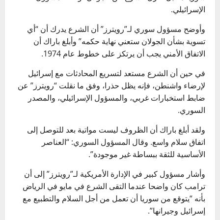
الإسرائيلي.
وأوضح مسؤول سوري لـ”رويترز” أن الشرع يدرك أن “أي
تسوية بشأن الجولان ستعني نهاية حكمه” وأبلغ باراك أن
الاتفاق الأمني يجب أن يرتكز على خطوط عام 1974.
في حين أن الشرع مستعد لتسريع المحادثات مع إسرائيل
لإرضاء واشنطن، فإنه يظل حذرا، وفق ما نقلت “رويترز” عن
ضابط استخبارات غربي، والمسؤول الإسرائيلي، والمصدر
السوري.
ولقد أبلغ باراك أن الظروف ليست مواتية بعد للتوصل إلى
اتفاق سلام واسع. وقال المسؤول السوري: “العناصر
الأساسية للثقة ببساطة غير موجودة”.
وأشار مسؤول كبير في الإدارة الأمريكية لـ”رويترز” إلى أن
ترامب كان واضحا عندما التقى الشرع في مايو في الرياض
بأنه “يتوقع من سوريا أن تعمل من أجل السلام والتطبيع مع
إسرائيل وجيرانها”.