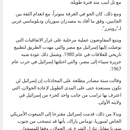
مع تل أبيب منذ فترة طويلة.
ومع ذلك، كان الجو في الغرفة متوتراً، مع انعدام الثقة بين
الجانبين، وفق ما أفاد به مصدران سوريان ودبلوماسي غربي
لـ”رويترز”.
ويتبع المفاوضون عملية مرحلية على غرار الاتفاقيات التي
توصلت إليها إسرائيل مع مصر والتي مهدت الطريق لتطبيع
تاريخي للعلاقات في عام 1980. وشمل ذلك عودة شبه
جزيرة سيناء إلى مصر، والتي احتلتها إسرائيل في حرب عام
1967.
وقالت ستة مصادر مطلعة على المحادثات إن إسرائيل لن
تكون مستعدة حتى على المدى الطويل لإعادة الجولان، التي
اعترف بها ترامب من جانب واحد كجزء من إسرائيل في
ولايته الأولى.
وبدلا من ذلك، قدمت إسرائيل مقترحا إلى المبعوث الأمريكي
الخاص لسوريا، توماس باراك، بأنها قد تنسحب من جنوب
سوريا مقابل تنازل الشرع عن الجولان، وفقا للمسؤول