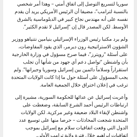
سوريا لتسريع التوصل إلى اتفاق أمني – وهذا أمر شخصي
بالنسبة لترامب”، مضيفا أن الرئيس الأمريكي يريد أن يقدم
نفسه على أنه مهندس نجاح كبير في الدبلوماسية بالشرق
الأوسط. لكن المصدر قال إن “إسرائيل لا تقدم الكثير”.
ولم يرد مكتبا رئيس الوزراء الإسرائيلي بنيامين نتنياهو ووزير
الشؤون الاستراتيجية رون ديرمر، الذي يقود المفاوضات،
على أسئلة “رويترز”، فيما صرح مسؤول في وزارة الخارجية
بأن واشنطن “تواصل دعم أي جهود من شأنها أن تجلب
استقراراً وسلاماً دائمين بين إسرائيل وسوريا وجيرانها”. ولم
يجب المسؤول على أسئلة حول ما إذا كانت الولايات المتحدة
ترغب في إعلان اختراق خلال الجمعية العامة.
وأعربت إسرائيل عن عدائها للحكومة السورية، مشيرة إلى
ارتباطات الرئيس أحمد الشرع السابقة، وضغطت على
واشنطن لإبقاء البلاد ضعيفة وغير مركزية. لكن الولايات
المتحدة شجعت المحادثات – حرصا منها على توسيع عدد
الدول التي وقعت اتفاقيات سلام مع إسرائيل بموجب
اتفاقيات إبراهيم خلال فترة ولاية ترامب الأولى.