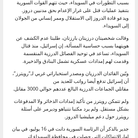
بسبب التطورات في السويداء، حيث تتهم القوات السورية
بتنفيذ عمليات قتل على غرار الإعدام بحق مدنيين دروز.
ويدعو قادة الدروز إلى الاستقلال وممر إنساني من الجولان
إلى السويداء.
وقالت شخصيتان درزيتان بارزتان، طلبتا عدم الكشف عن
هويتهما بسبب حساسية المسألة، إن إسرائيل، منذ قتال
السويداء، تساعد في توحيد الفصائل الدرزية المنقسمة
وقدمت لهم إمدادات عسكرية تشمل البنادق والذخيرة.
وبّين القائدان الدرزيان ومصدر استخباراتي غربي لـ”رويترز”،
أن إسرائيل تدفع أيضا رواتب للعديد من
مقاتلي الجماعات الدرزية البالغ عددهم حوالي 3000 مقاتل.
ولم تتمكن رويترز من تأكيد إمدادات الذخائر ولا المدفوعات
بشكل مستقل. ولم يرد مكتبا نتنياهو وديرمر على أسئلة
رويترز حول دعم ميليشيا الدروز.
جدير بالذكر أن الرئاسة السورية دانت في 16 يوليو، في بيان
لها، الانتهاكات التي حصلت في محافظة السويداء إثر