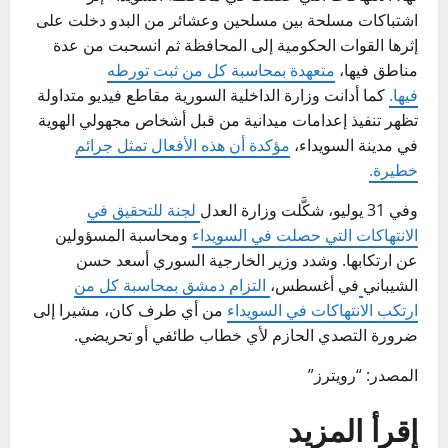
اشتباكات مسلحة بين مسلحين وعشائر من البدو دخلت على
إثرها القوات الحكومية إلى المحافظة ثم انسحبت من عدة
مناطق فيها،
متعهدة بمحاسبة كل من ثبت تورطه
فيها.
كما أدانت وزارة الداخلية السورية مقاطع فيديو متداولة
تظهر تنفيذ إعدامات ميدانية من قبل أشخاص مجهولي الهوية
في مدينة السويداء،
مؤكدة أن هذه الأفعال تمثل جرائم
خطيرة.
وفي 31 يوليو، شكَّلت وزارة العدل
لجنة للتحقيق في
الانتهاكات التي حصلت في السويداء
ومحاسبة المسؤولين
عن ارتكابها. وشدد وزير الخارجية السوري أسعد حسن
الشيباني
في أغسطس،
التزام دمشق بمحاسبة كل من
ارتكب الانتهاكات في السويداء
من أي طرف كان، مشيرا إلى
ضرورة التصدي الحازم لأي خطاب طائفي أو تحريضي.
المصدر: “رويترز”
إقرأ المزيد