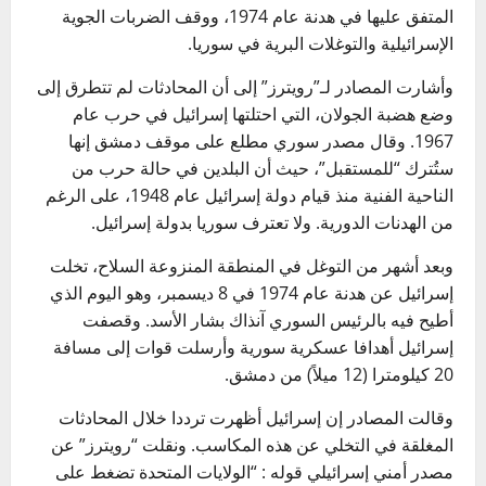
المتفق عليها في هدنة عام 1974، ووقف الضربات الجوية
الإسرائيلية والتوغلات البرية في سوريا.
وأشارت المصادر لـ”رويترز” إلى أن المحادثات لم تتطرق إلى
وضع هضبة الجولان، التي احتلتها إسرائيل في حرب عام
1967. وقال مصدر سوري مطلع على موقف دمشق إنها
ستُترك “للمستقبل”، حيث أن البلدين في حالة حرب من
الناحية الفنية منذ قيام دولة إسرائيل عام 1948، على الرغم
من الهدنات الدورية. ولا تعترف سوريا بدولة إسرائيل.
وبعد أشهر من التوغل في المنطقة المنزوعة السلاح، تخلت
إسرائيل عن هدنة عام 1974 في 8 ديسمبر، وهو اليوم الذي
أطيح فيه بالرئيس السوري آنذاك بشار الأسد. وقصفت
إسرائيل أهدافا عسكرية سورية وأرسلت قوات إلى مسافة
20 كيلومترا (12 ميلاً) من دمشق.
وقالت المصادر إن إسرائيل أظهرت ترددا خلال المحادثات
المغلقة في التخلي عن هذه المكاسب. ونقلت “رويترز” عن
مصدر أمني إسرائيلي قوله : “الولايات المتحدة تضغط على