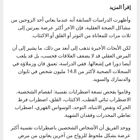
إقرأ المزيد
وأظهرت الدراسات السابقة أنه عندما يعاني أحد الزوجين من
مشاكل الصحة العقلية، فإن الآخر أكثر عرضة بمرتين إلى
ثلاث مرات للمعاناة من التوتر أو القلق أو الاكتئاب.
لكن الأبحاث الأخيرة تذهب إلى أبعد من ذلك، ما يشير إلى أن
المرض العقلي قد لا يضعف العلاقات فحسب، بل قد يلعب
أيضا دورا في إشعالها. ففي الدراسة، تعمق فان وزملاؤه في
السجلات الصحية لأكثر من 14.8 مليون شخص في تايوان
والدنمارك والسويد.
وقاموا بفحص تسعة اضطرابات نفسية: انفصام الشخصية،
الاضطراب ثنائي القطب، الاكتئاب، القلق، اضطراب فرط
الحركة ونقص الانتباه، التوحد، الوسواس القهري، اضطراب
تعاطي المخدرات وفقدان الشهية.
ووجد الفريق أن الأشخاص الشخصين باضطرابات نفسية أكثر
عرضة بشكل ملحوظ للزواج من آخرين يعانون من مرض