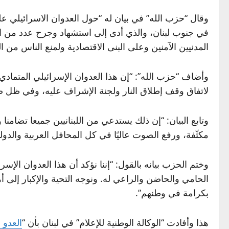
وقال “حزب الله” في بيان له “حول العدوان الاسرائيلي على
في جنوب ‏لبنان، ‏والذي أدى إلى استشهاد وجرح عدد من الم
المدنيين الآمنين وعلى البنى الاقتصادية ولمنع الناس من ‏العو
وأضاف “حزب الله”: “إن هذا العدوان الإسرائيلي المتمادي
لاتفاق ‏وقف إطلاق النار ولجنة الإشراف عليه، وفي ظل ص
وتابع البيان: “إن ذلك يستدعي من اللبنانيين جميعا تضامن
مكثّفة، ‏ورفع الصوت عاليًا في كل ‏المحافل العربية ‏والد
وختم الحزب بيانه بالقول: “إننا نؤكد أن هذا العدوان الإسرا
الحامي والحاضن ‏والراعي له. ونوجه التحية والإكبار إلى 
‏بكرامة ‏في وطنهم”.‏
هذا وأفادت “الوكالة الوطنية للإعلام” في لبنان بأن “
العدو ا