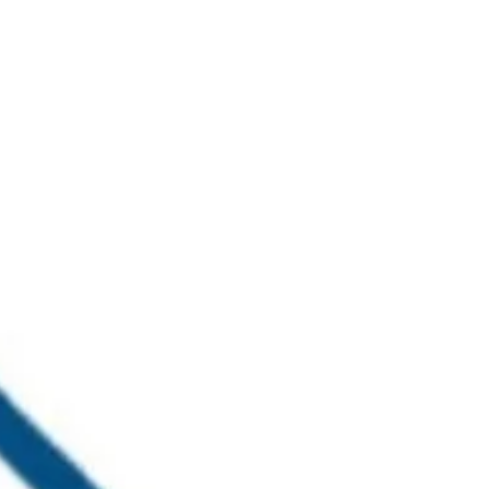
خطي
لى
لمحتوى