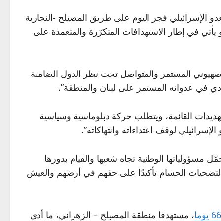
دو الإسرائيلي فجر اليوم على طريق المصيلح -‏النجارية
أتي ‏في إطار الاستهدافات ‏المتكرّرة والمتعمدة على
الصهيوني ‏المستمر والمتواصل تحت نظر الدول الضامنة
ي في عدوانه المستمر على لبنان والمنطقة”. ‏
التهديدات القائمة، ويتطلب حركة دبلوماسية وسياسية
إسرائيلي لوقف اعتداءاته وانتهاكاته”. ‏
مّل مسؤولياتها ‏الوطنية تجاه شعبها والقيام بدورها
ون التضحيات الجسام تأكيدًا على حقهم في أرضهم والعيش
، مستهدفا منطقة المصيلح – الزهراني، ما أدى