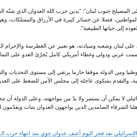
 المصيلح جنوب لبنان”:‏ “يدين حزب الله العدوان الذي شنّه الع
واطنين، فضلا ‏عن خسائر كبيرة في الأرزاق ‏والممتلكات، وهو ي
دة ‏إلى حياتها الطبيعية”.‏
 على لبنان وشعبه وسيادته، هو تعبير عن ‏الغطرسة والإجرام ‏
مت ‏عربي ودولي وغطاء ‏أمريكي كامل يُجرّئ العدو على التماد
ا وطنيا ومن الدولة موقفا حازما يرتقي ‌‏إلى مستوى التحديات ‏و
ولية، والتقدم بشكوى عاجلة إلى ‏مجلس الأمن ‏للضغط على العدو ال
ئيلي لا يمكن أن يستمر ولا بدّ من مواجهته، وعلى ‏الدولة أن تتح
أهلنا الشرفاء ‏الصامدين الذين يواجهون ‏العدوان بثبات ويقدّم
لإسرائيلي نفذ فجر اليوم أعنف عدوان جوي منذ انتهاء حرب الـ66 يوما