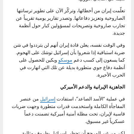
تعلّمت إيران من أخطائها، وتركّز الآن على تطوير ترسانتها
الصاروخية وتعزيز دفاعاتها. وتصدر تقارير يومية تقريباً عن
تجارب صاروخية وتصريحات لمسؤولين كبار حول أنظمة
جديدة.
وفي الوقت نفسه، يعلن قادة إيران أنهم لن يترددوا في شن
ضربة استباقية إذا شعروا بأن إسرائيل توشك على الهجوم.
كما يسعون إلى كسب دعم
موسكو
وبكين للحصول على
أنظمة دفاع جوي متطورة بديلة عن تلك التي انهارت في
الحرب الأخيرة.
الجاهزية الإيرانية والدعم الأميركي
في عملية “الأسد الصاعد”، استفادت
إسرائيل
من عنصر
المفاجأة الكاملة واستخدمت قدرات متطورة وجهت ضربات
قاسية لإيران، تحت مظلة أمنية أميركية تضمنت دعماً
عسكرياً غير مسبوق.
لكن من غير المرجح أن تحظى إسرائيل بظروف مثالية