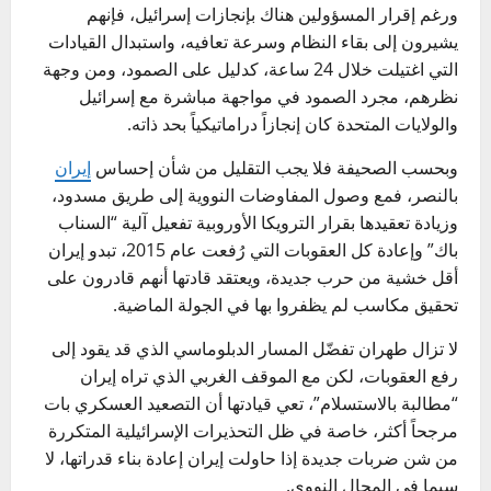
ورغم إقرار المسؤولين هناك بإنجازات إسرائيل، فإنهم
يشيرون إلى بقاء النظام وسرعة تعافيه، واستبدال القيادات
التي اغتيلت خلال 24 ساعة، كدليل على الصمود، ومن وجهة
نظرهم، مجرد الصمود في مواجهة مباشرة مع إسرائيل
والولايات المتحدة كان إنجازاً دراماتيكياً بحد ذاته.
وبحسب الصحيفة فلا يجب التقليل من شأن إحساس
إيران
بالنصر، فمع وصول المفاوضات النووية إلى طريق مسدود،
وزيادة تعقيدها بقرار الترويكا الأوروبية تفعيل آلية “السناب
باك” وإعادة كل العقوبات التي رُفعت عام 2015، تبدو إيران
أقل خشية من حرب جديدة، ويعتقد قادتها أنهم قادرون على
تحقيق مكاسب لم يظفروا بها في الجولة الماضية.
لا تزال طهران تفضّل المسار الدبلوماسي الذي قد يقود إلى
رفع العقوبات، لكن مع الموقف الغربي الذي تراه إيران
“مطالبة بالاستسلام”، تعي قيادتها أن التصعيد العسكري بات
مرجحاً أكثر، خاصة في ظل التحذيرات الإسرائيلية المتكررة
من شن ضربات جديدة إذا حاولت إيران إعادة بناء قدراتها، لا
سيما في المجال النووي.