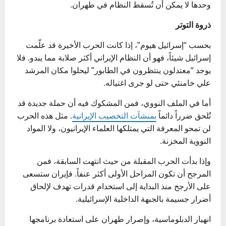
وحدها لا يمكن أن تُسقط النظام في طهران.
ذروة التوتر
بحسب “إسرائيل هيوم”، إذا كانت الحرب الأخيرة قد علّمت
إسرائيل شيئاً، فهو أن النظام الإيراني أكثر صلابة مما يبدو. فلا
يوجد “معتدلون ينتظرون في الطابور” ليحلوا مكان المرشد
علي خامنئي حتى لو جرى اغتياله.
أما في الملف النووي، فمن المشكوك فيه أن حملة جديدة قد
تُلحق ضرراً دائماً
بمنشآت التخصيب الإيرانية
. مثل هذه الحرب
لن تمحو المعرفة التي يمتلكها العلماء الإيرانيون، ولا المواد
النووية المخزنة.
وإذا بدأت الحرب المقبلة من حيث انتهت السابقة، فمن
المرجح أن تكون المراحل الأولى أكثر عنفاً. فإيران ستسعى
على الأرجح منذ البداية إلى استخدام قدرات تهدف لإلحاق
أضرار جسيمة بالجبهة الداخلية الإسرائيلية.
انهيار الدبلوماسية، وإصرار طهران على استعادة برنامجها