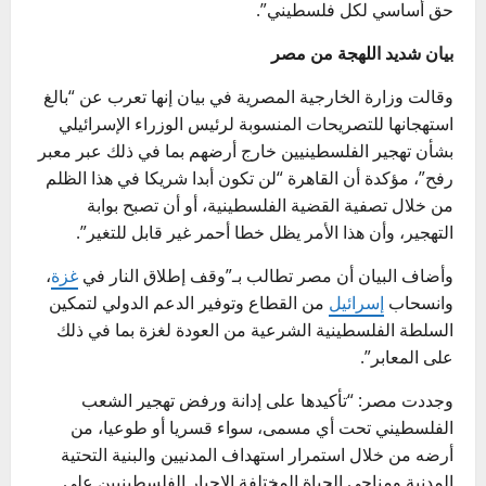
حق أساسي لكل فلسطيني”.
بيان شديد اللهجة من مصر
وقالت وزارة الخارجية المصرية في بيان إنها تعرب عن “بالغ
استهجانها للتصريحات المنسوبة لرئيس الوزراء الإسرائيلي
بشأن تهجير الفلسطينيين خارج أرضهم بما في ذلك عبر معبر
رفح”، مؤكدة أن القاهرة “لن تكون أبدا شريكا في هذا الظلم
من خلال تصفية القضية الفلسطينية، أو أن تصبح بوابة
التهجير، وأن هذا الأمر يظل خطا أحمر غير قابل للتغير”.
وأضاف البيان أن مصر تطالب بـ”وقف إطلاق النار في
غزة
،
وانسحاب
إسرائيل
من القطاع وتوفير الدعم الدولي لتمكين
السلطة الفلسطينية الشرعية من العودة لغزة بما في ذلك
على المعابر”.
وجددت مصر: “تأكيدها على إدانة ورفض تهجير الشعب
الفلسطيني تحت أي مسمى، سواء قسريا أو طوعيا، من
أرضه من خلال استمرار استهداف المدنيين والبنية التحتية
المدنية ومناحي الحياة المختلفة الإجبار الفلسطينيين على