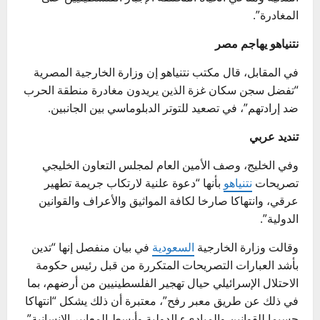
المغادرة”.
نتنياهو يهاجم مصر
في المقابل، قال مكتب نتنياهو إن وزارة الخارجية المصرية
“تفضل سجن سكان غزة الذين يريدون مغادرة منطقة الحرب
ضد إرادتهم”، في تصعيد للتوتر الدبلوماسي بين الجانبين.
تنديد عربي
وفي الخليج، وصف الأمين العام لمجلس التعاون الخليجي
تصريحات
نتنياهو
بأنها “دعوة علنية لارتكاب جريمة تطهير
عرقي، وانتهاكا صارخا لكافة المواثيق والأعراف والقوانين
الدولية”.
وقالت وزارة الخارجية
السعودية
في بيان منفصل إنها “تدين
بأشد العبارات التصريحات المتكررة من قبل رئيس حكومة
الاحتلال الإسرائيلي حيال تهجير الفلسطينيين من أرضهم، بما
في ذلك عن طريق معبر رفح”، معتبرة أن ذلك يشكل “انتهاكا
جسيما للقوانين والمبادىء الدولية وأبسط المعايير الإنسانية”.