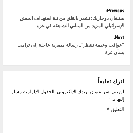
P
Previous:
o
ستيفان دوجاريك: نشعر بالقلق من نية استهداف الجيش
الإسرائيلي المزيد من المباني الشاهقة في غزة
s
Next:
t
“عواقب وخيمة تنتظر”.. رسالة مصرية عاجلة إلى ترامب
بشأن غزة
n
a
v
اترك تعليقاً
لن يتم نشر عنوان بريدك الإلكتروني.
الحقول الإلزامية مشار
i
إليها بـ
*
g
التعليق
*
a
t