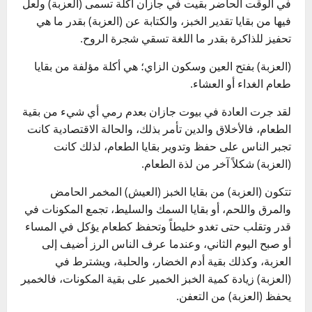
في الوقت الحاضر بقيت في جازان أكلة تسمى (العزبة) ولعل
فيها من بقايا تقدير الخبز، والكتابة عن (العزبة) بقدر ما هي
تحفيز للذاكرة بقدر ما اللغة تسقي شجرة الروح.
(العزبة) بفتح العين وسكون الزاي؛ هي أكلة مؤلفة من بقايا
طعام الغداء أو العشاء.
لقد جرت العادة في بيوت جازان بعدم رمي أي شيء من بقية
الطعام، فالأخلاق والدين تأمر بذلك، والحالة الاقتصادية كانت
تجبر الناس على حفظ وتدوير بقايا الطعام، لذلك كانت
(العزبة) شكلاً آخر من لذة الطعام.
تتكون (العزبة) من بقايا الخبز (العيش) المخمر الحامض
والمرق واللحم، أو بقايا السمك والسليط، تجمع المكونات في
قدر وتقلب حتى تغدو خليطاً وتحفظ كطعام يؤكل في المساء
أو صبح اليوم الثاني، وعندما عرف الناس الرز أضيف إلى
العزبة، وكذلك بقية أدم الخضار، والحلبة، ويشترط في
(العزبة) زيادة كمية الخبز الخمير على بقية المكونات، فالخمير
يحفظ (العزبة) من التعفن.