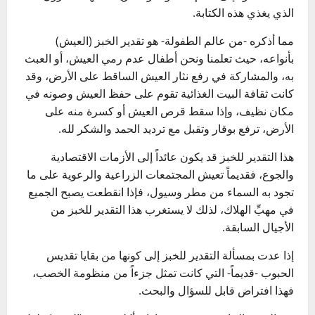
الذي يغذي هذه الكتابة.
مما أذكره -من عالم الطفولة- هو تقدير الخبز (العيش)
بأنواعه، حيث تعلمنا ونحن أطفال عدم رمي العيش، أو العبث
به، والمشاركة في رفع نثار العيش الساقط على الأرض، وقد
كانت ثقافة البيت الغذائية تقوم على حفظ العيش وصونه في
مكان نظيف، وإذا سقط قرص العيش أو كسرة منه على
الأرض، ترفع بوقار وتقبل مع ترديد الحمد والشكر لله.
هذا التقدير للخبز قد يكون عائداً إلى الأزمات الاقتصادية
والجوع، فقديماً تعيش المجتمعات الزراعية والرعوية على ما
تجود به السماء من مطر وسيول، فإذا انقطعت يصبح الجميع
في مهبِّ الهلاك، لذلك لا يستغرب هذا التقدير للخبز من
الأجيال السابقة.
إذا عدت بمسألة التقدير للخبز إلى كونها من بقايا تقديس
الحبوب -قديماً- التي كانت تمثل جزءاً من منظومة الخصب،
فهذا افتراض قابل للسؤال والبحث.