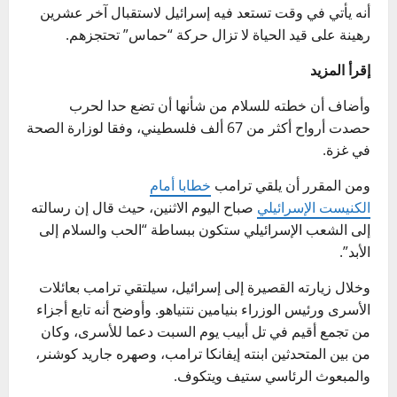
أنه يأتي في وقت تستعد فيه إسرائيل لاستقبال آخر عشرين
رهينة على قيد الحياة لا تزال حركة “حماس” تحتجزهم.
إقرأ المزيد
وأضاف أن خطته للسلام من شأنها أن تضع حدا لحرب
حصدت أرواح أكثر من 67 ألف فلسطيني، وفقا لوزارة الصحة
في غزة.
ومن المقرر أن يلقي ترامب
خطابا أمام
الكنيست الإسرائيلي
صباح اليوم الاثنين، حيث قال إن رسالته
إلى الشعب الإسرائيلي ستكون ببساطة “الحب والسلام إلى
الأبد”.
وخلال زيارته القصيرة إلى إسرائيل، سيلتقي ترامب بعائلات
الأسرى ورئيس الوزراء بنيامين نتنياهو. وأوضح أنه تابع أجزاء
من تجمع أقيم في تل أبيب يوم السبت دعما للأسرى، وكان
من بين المتحدثين ابنته إيفانكا ترامب، وصهره جاريد كوشنر،
والمبعوث الرئاسي ستيف ويتكوف.