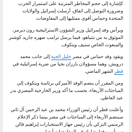
كإشارة إلى حجم المخاطر المترتبة على استمرار الحرب
وضرورة التوصل إلى اتفاق، أرسلت إسرائيل والولايات
المتحدة وحماس أقوى ممثليها إلى المفاوضات.
ويرأس وفد إسرائيل وزير الشؤون الاستراتيجية رون ديرمر،
الموثوق به من نتنياهو، فيما يرسل ترامب صهره جاريد كوشنر
والمبعوث الخاص ستيف ويتكوف.
ويقود وفد حماس في مصر
خليل الحية
إلى جانب محمد
درويش، وهما مسؤولان بارزان نجيا من ضربة إسرائيلية في
قطر
الشهر الماضي.
ومن المقرر أن ينضم الوفد الأميركي برئاسة ويتكوف إلى
المباحثات الأربعاء، بحسب ما أكد وزير الخارجية المصري بدر
عبد العاطي.
وأعلنت قطر أن رئيس الوزراء محمد بن عبد الرحمن آل ثاني
سينضم الأربعاء إلى المباحثات في مصر بينما ذكر الإعلام
الرسمي التركي بأن رئيس جهاز الاستخبارات إبراهيم قالن
سيرأس وفدا يشارك في المفاوضات أيضا.