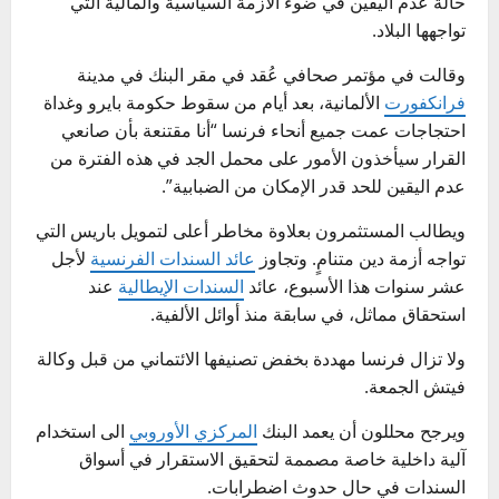
حالة عدم اليقين في ضوء الأزمة السياسية والمالية التي
تواجهها البلاد.
وقالت في مؤتمر صحافي عُقد في مقر البنك في مدينة
فرانكفورت
الألمانية، بعد أيام من سقوط حكومة بايرو وغداة
احتجاجات عمت جميع أنحاء فرنسا “أنا مقتنعة بأن صانعي
القرار سيأخذون الأمور على محمل الجد في هذه الفترة من
عدم اليقين للحد قدر الإمكان من الضبابية”.
ويطالب المستثمرون بعلاوة مخاطر أعلى لتمويل باريس التي
تواجه أزمة دين متنامٍ. وتجاوز
عائد السندات الفرنسية
لأجل
عشر سنوات هذا الأسبوع، عائد
السندات الإيطالية
عند
استحقاق مماثل، في سابقة منذ أوائل الألفية.
ولا تزال فرنسا مهددة بخفض تصنيفها الائتماني من قبل وكالة
فيتش الجمعة.
ويرجح محللون أن يعمد البنك
المركزي الأوروبي
الى استخدام
آلية داخلية خاصة مصممة لتحقيق الاستقرار في أسواق
السندات في حال حدوث اضطرابات.