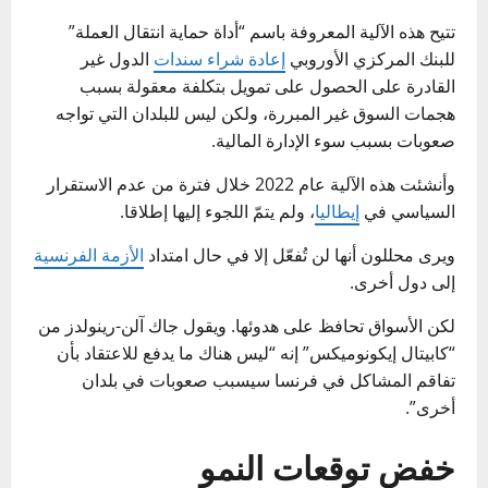
تتيح هذه الآلية المعروفة باسم “أداة حماية انتقال العملة”
للبنك المركزي الأوروبي
إعادة شراء سندات
الدول غير
القادرة على الحصول على تمويل بتكلفة معقولة بسبب
هجمات السوق غير المبررة، ولكن ليس للبلدان التي تواجه
صعوبات بسبب سوء الإدارة المالية.
وأنشئت هذه الآلية عام 2022 خلال فترة من عدم الاستقرار
السياسي في
إيطاليا
، ولم يتمّ اللجوء إليها إطلاقا.
ويرى محللون أنها لن تُفعّل إلا في حال امتداد
الأزمة الفرنسية
إلى دول أخرى.
لكن الأسواق تحافظ على هدوئها. ويقول جاك آلن-رينولدز من
“كابيتال إيكونوميكس” إنه “ليس هناك ما يدفع للاعتقاد بأن
تفاقم المشاكل في فرنسا سيسبب صعوبات في بلدان
أخرى”.
خفض توقعات النمو