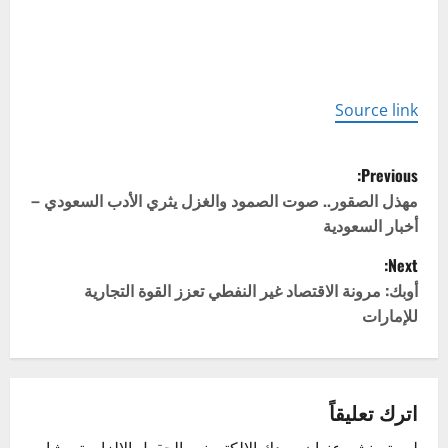
Source link
P
Previous:
o
مهذل الصقور.. صوت الصمود والغزل يثري الأدب السعودي –
أخبار السعودية
s
Next:
t
أوبك: مرونة الاقتصاد غير النفطي تعزز القوة التجارية
للإمارات
n
a
v
اترك تعليقاً
لن يتم نشر عنوان بريدك الإلكتروني.
الحقول الإلزامية مشار