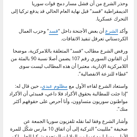
وحذر الشرع من أن فشل مسار دمج قوات سوريا
الديمقراطية “قسد” قبل نهاية العام الحالي قد يدفع تركيا إلى
التحرك عسكريا.
وأكد
الشرع
أن بعض الأجنحة داخل “
قسد
” وحزب العمال
الكردستاني تعرقل تنفيذ الاتفاقات.
ورفض الشرع مطالب “قسد” المتعلقة باللامركزية، موضحا
أن القانون السوري رقم 107 يضمن أصلا نسبة 90 بالمئة من
اللامركزية الإدارية، معتبرا أن هذه المطالب ليست سوى
“غطاء للنزعة الانفصالية”.
واستعاد الشرع لقاءه الأول مع
مظلوم عبدي
، حين قال له:
“إذا جئت للمطالبة بحقوق الأكراد فلا داعي، فمبدئي أن الأكراد
مواطنون سوريون متساوون، وأنا أحرص على حقوقهم أكثر
منك”.
وأشار الشرع وفقا لما نقله تلفزيون سوريا الجمعة عن
صحيفة “مللييت” التركية إلى أن اتفاق 10 مارس شكّل للمرة
الأولى مسارا مدعوما من الولايات المتحدة وتركيا للحل، لكن