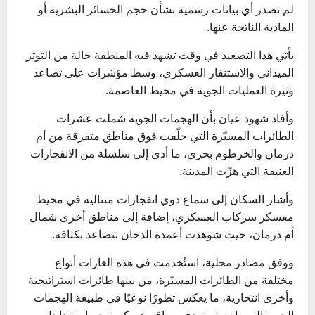
لم تصدر أي بيانات رسمية بشأن حجم الخسائر البشرية أو
المادية الناتجة عنها.
يأتي هذا التصعيد في وقت تشهد فيه المنطقة حالة من التوتر
الميداني والاستنفار العسكري، وسط مؤشرات على تصاعد
وتيرة العمليات الجوية في محيط العاصمة.
وأفاد شهود عيان بأن الهجمات الجوية شملت عشرات
الطائرات المسيّرة التي حلّقت فوق مناطق متفرقة من أم
درمان والخرطوم بحري، ما أدى إلى سلسلة من الانفجارات
العنيفة التي هزّت المدينة.
وأشار السكان إلى سماع دوي انفجارات متتالية في محيط
معسكر سركاب العسكري، إضافة إلى مناطق أخرى شمال
أم درمان، حيث شوهدت أعمدة الدخان تتصاعد بكثافة.
ووفق مصادر محلية، استُخدمت في هذه الغارات أنواع
مختلفة من الطائرات المسيّرة، من بينها طائرات استراتيجية
وأخرى انتحارية، ما يعكس تطورًا نوعيًا في طبيعة الهجمات
الجوية التي باتت تستهدف مواقع عسكرية حساسة داخل