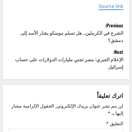
Source link
P
Previous:
o
الشرع في الكرملين.. هل تسلم موسكو بشار الأسد إلى
دمشق؟
s
Next:
t
الإعلام العبري: مصر تجني مليارات الدولارات على حساب
إسرائيل
n
a
v
اترك تعليقاً
لن يتم نشر عنوان بريدك الإلكتروني.
الحقول الإلزامية مشار
i
إليها بـ
*
g
التعليق
*