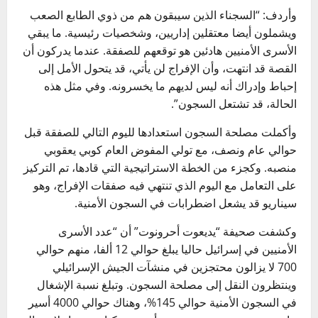
وأردف: “السجناء الذين سيبقون هم من ذوي الطابع الصعب
ويشملون أيضا معتقلين إداريين، وشخصيات رئيسية. ما يبقي
الأسرى الأمنيين هادئين هو توقعهم للصفقة. عندما يدركون أن
القصة قد انتهت، وأن الإفراج لن يأتي، قد يتحول الأمل إلى
إحباط وإدراك أنه ليس لديهم ما يخسرونه. وفي مثل هذه
الحالة، قد تشتعل السجون”.
وأكملت مصلحة السجون استعدادها لليوم التالي للصفقة قبل
حوالي عام ونصف، مع تولي المفوض العام كوبي يعقوبي
منصبه. وكجزء من الخطة الاستراتيجية التي قادها، تم التركيز
على التعامل مع اليوم الذي تنتهي فيه صفقات الإفراج، وهو
سيناريو قد يشعل اضطرابات في السجون الأمنية.
وكشفت صحيفة “يديعوت أحرونوت” أن “عدد الأسرى
الأمنيين في إسرائيل حاليا يبلغ حوالي 12 ألفا، منهم حوالي
700 لا يزالون محتجزين في منشآت الجيش الإسرائيلي
وينتظرون النقل إلى مصلحة السجون. وتبلغ نسبة الإشغال
في السجون الأمنية حوالي 145%، وهناك حوالي 4000 أسير