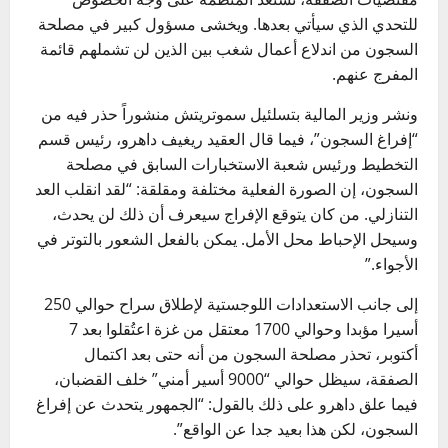
للتحدي الذي سيأتي بعدها. ويخشى مسؤول كبير في مصلحة
السجون من اندلاع أعمال شغب بين الذين لن تشملهم قائمة
المفرج عنهم.
ونشر وزير المالية بتسلئيل سموتريتش منشوراً حذر فيه من
“إفراغ السجون”، فيما قال العقيد ريغيف داهرو، رئيس قسم
التخطيط ورئيس شعبة الاستخبارات السابق في مصلحة
السجون، إن الصورة الفعلية مختلفة ومقلقة: “لقد انقلب العد
التنازلي. من كان يتوقع الإفراج سيعرف أن ذلك لن يحدث،
وسيحل الإحباط محل الأمل. يمكن بالفعل الشعور بالتوتر في
الأجواء.”
إلى جانب الاستعدادات اللوجستية لإطلاق سراح حوالي 250
أسيرا مؤبدا وحوالي 1700 معتقل من غزة اعتُقلوا بعد 7
أكتوبر، تحذر مصلحة السجون من أنه حتى بعد اكتمال
الصفقة، سيظل حوالي “9000 أسير أمني” خلف القضبان،
فيما علق داهرو على ذلك بالقول: “الجمهور يتحدث عن إفراغ
السجون، لكن هذا بعيد جدا عن الواقع”.