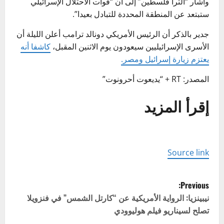
وأشار “الترا فلسطين” إلى أن “قوات الاحتلال الإسرائيلي
ستبتعد عن المنطقة المحددة للتبادل بعيدا”.
جدير بالذكر أن الرئيس الأمريكي دونالد ترامب أعلن الليلة أن
الأسرى الإسرائيليين سيعودون يوم الاثنين المقبل،
كاشفا أنه
يعتزم زيارة إسرائيل ومصر.
المصدر: RT + “يديعوت أحرونوت”
إقرأ المزيد
Source link
P
Previous:
o
نيبينزيا: الرواية الأمريكية عن “كارتل الشمس” في فنزويلا
تصلح لسيناريو فيلم هوليوودي
s