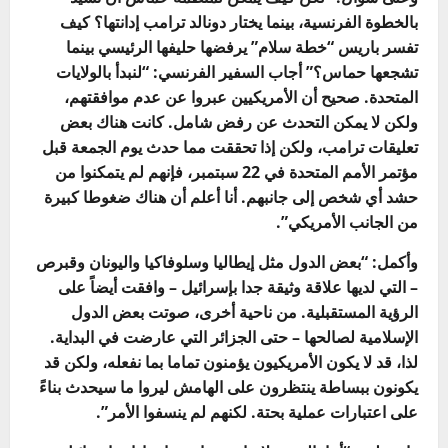
بالخطوة الفرنسية، بينما يختار دونالد ترامب إدانتها؟ كيف
تفسر باريس “خطة سلام” يرفضها حليفها الرئيسي بينما
تشجعها حماس؟”
أجاب السفير الفرنسي: “لنبدأ بالولايات
المتحدة. صحيح أن الأمريكيين عبروا عن عدم موافقتهم،
ولكن لا يمكن التحدث عن رفض شامل. كانت هناك بعض
تعليقات ترامب، ولكن إذا تحققت مما حدث يوم الجمعة قبل
مؤتمر الأمم المتحدة في 22 سبتمبر، فإنهم لم يتمكنوا من
حشد أي شخص إلى جانبهم. أنا أعلم أن هناك ضغوطا كبيرة
من الجانب الأمريكي”.
وأكمل: “بعض الدول مثل إيطاليا وسلوفاكيا واليونان وقبرص
– التي لديها علاقة وثيقة جدا بإسرائيل – وافقت أيضاً على
الرؤية المستقبلية. من ناحية أخرى، صوتت بعض الدول
الإسلامية لصالحها – حتى الجزائر التي عارضت في البداية.
لذا، قد لا يكون الأمريكيون يؤمنون تماما بما نفعله، ولكن قد
يكونون ببساطة ينتظرون على الهامش ليروا ما سيحدث بناءً
على اعتبارات عملية بحتة. لكنهم لم ينسفوا الأمر”.