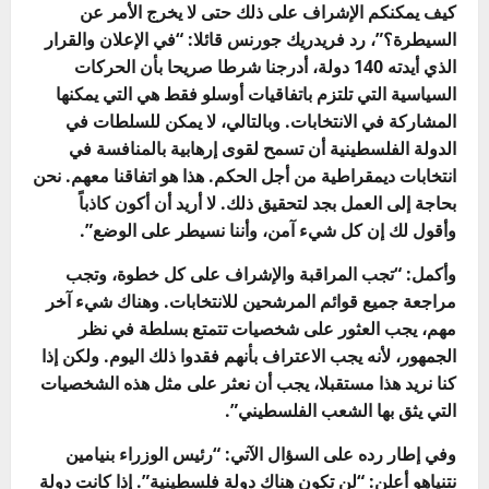
كيف يمكنكم الإشراف على ذلك حتى لا يخرج الأمر عن
السيطرة؟”،
رد فريدريك جورنس قائلا: “في الإعلان والقرار
الذي أيدته 140 دولة، أدرجنا شرطا صريحا بأن الحركات
السياسية التي تلتزم باتفاقيات أوسلو فقط هي التي يمكنها
المشاركة في الانتخابات. وبالتالي، لا يمكن للسلطات في
الدولة الفلسطينية أن تسمح لقوى إرهابية بالمنافسة في
انتخابات ديمقراطية من أجل الحكم. هذا هو اتفاقنا معهم. نحن
بحاجة إلى العمل بجد لتحقيق ذلك. لا أريد أن أكون كاذباً
وأقول لك إن كل شيء آمن، وأننا نسيطر على الوضع”.
وأكمل: “تجب المراقبة والإشراف على كل خطوة، وتجب
مراجعة جميع قوائم المرشحين للانتخابات. وهناك شيء آخر
مهم، يجب العثور على شخصيات تتمتع بسلطة في نظر
الجمهور، لأنه يجب الاعتراف بأنهم فقدوا ذلك اليوم. ولكن إذا
كنا نريد هذا مستقبلا، يجب أن نعثر على مثل هذه الشخصيات
التي يثق بها الشعب الفلسطيني”.
وفي إطار رده على السؤال الآتي:
“رئيس الوزراء بنيامين
نتنياهو أعلن: “لن تكون هناك دولة فلسطينية”. إذا كانت دولة