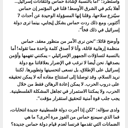
واستطرد: “أما بالنسبة لإشادة حماس وانتقادات إسرائيل..
أهلا بكم في الشرق الأوسط! قلنا في المؤتمر إن حماس
سيُنزع سلاحها، وقلنا إنها المسؤولة الوحيدة عن أحداث 7
أكتوبر، ومع ذلك ردت حماس بشكل إيجابي، بينما ترى دولة
إسرائيل في ذلك فخاً”.
وأوضح قائلا: “نحن نرى الأمر من منظور معقد. حماس
منظمة إرهابية قاتلة، وأنا لا أصدق كلمة واحدة مما تقوله! أما
بالنسبة لتساؤلات الجمهور الإسرائيلي – يمكنني تفهمها وأؤمن
بصدقها. نحن أيضا لا نرغب في الإضرار بعلاقاتنا مع دولة
إسرائيل على الإطلاق، بل نسعى لتحسينها وتطويرها. لكننا
نريد السلام، وقد توصلنا إلى استنتاج مفاده أنه لا يمكن تحقيقه
على دروب الحرب. لا يمكن إعادة الرهائن فقط من خلال
الحرب، ولا يمكننا الاستمرار في تجاهل المشكلة الفلسطينية.
يجب جلب قوة أمنية لتحقيق استقرار مؤقت”.
ولدى سؤاله:
“لكن إذا أجرت دولة فلسطينية جديدة انتخابات،
فما الذي سيمنع حماس من الفوز مرة أخرى؟ ما هي
الضمانات التي تقدمها فرنسا لعدم قيام دولة حماس جديدة؟