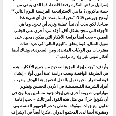
إسرائيل ترفض الفكرة رفضا قاطعا، فما الذي يتبقى من
خطة ماكرون؟ ما هي الاستراتيجية الفرنسية لليوم التالي؟”
أوضح جورنس قائلا: “نحن لسنا بصدد حل أي شيء غدا
صباحا. لكن يجب أن نبدأ عملية ونرى أين تنجح، وما هي
الأجزاء التي تنجح بشكل أقل. أؤكد مرة أخرى على الجانب
العملي – يجب أيضاً دراسة الأفكار التي يمكن دمجها. على
سبيل المثال، فيما يتعلق بـ’اليوم التالي’ في غزة، هناك
مقترحات من الولايات المتحدة، ومن السعودية، وهناك أيضا
أفكار لتوني بلير وإدارة ترامب”.
وأردف: “يجب إيجاد المزيج الصحيح من جميع الأفكار.. هذه
هي الطريقة الواقعية ويجب دراسة عدة أمور. أولا – إنشاء
قوة استقرار. نحن نعمل بالفعل لتحقيق هذا الهدف وندرب
أفراد الشرطة الفلسطينية في الأردن لتحسين وتطوير
مهاراتهم. طريقة أخرى هي إيجاد جنود مسلمين يرغبون في
أن يكونوا جزءًا من مثل هذه القوة. أمر ثالث – يجب إقامة
تعاون مع جهات موثوقة، تحظى بدعم الجمهور الفلسطيني
ومقبولة أيضا لدى المجتمع الدولي. فكرنا أيضاً في الإشراف