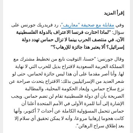
إقرأ المزيد
وفي
مقابلة مع صحيفة “معاريف”
، رد فريدريك جورنس على
سؤال:
“لماذا اختارت فرنسا الاعتراف بالدولة الفلسطينية
الآن، في منتصف الحرب بينما لا تزال حماس تهدد دولة
إسرائيل؟ ألا يعتبر هذا جائزة للإرهاب؟”
وقال جورنس: “حسنا، التوقيت نابع من تخطيط مشترك مع
المملكة العربية السعودية لاقتراح بديل للحرب التي لا نهاية
لها. وأنا أصر مقدما على أن هذا ليس جائزة لحماس، حتى لو
شعر العديد من الإسرائيليين بذلك: الاقتراح يتحدث صراحة عن
نزع سلاح حماس، وإبعاد الحكومة المحلية، والمطالبة
الصريحة بأن أي دولة فلسطينية تقام لن تضم حماس. ويجب
الإشارة إلى أننا للمرة الأولى في الأمم المتحدة أعلنا أن
حماس تتحمل المسؤولية الكاملة عن أحداث 7 أكتوبر، وأنها
كانت هجوما إرهابيا مروعا، وأنه لا يمكن تحقيق أي سلام إلا
بعد إطلاق سراح الرهائن”.