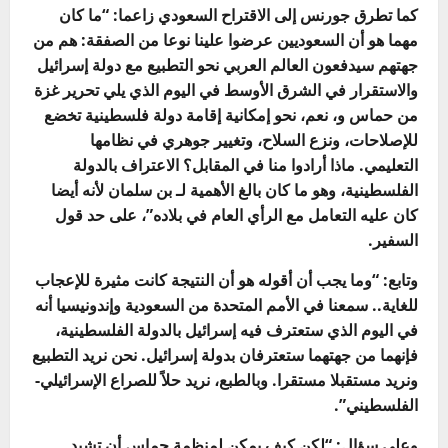
كما تطرق جورنس إلى
الاقتراح السعودي
زاعما: “ما كان
مهما هو أن السعوديين عرضوا علينا نوعا من الصفقة: هم من
جهتهم سيدفعون العالم العربي نحو التطبيع مع دولة إسرائيل
والاستقرار في الشرق الأوسط في اليوم الذي يلي تحرير غزة
من حماس و، نعم، نحو إمكانية إقامة دولة فلسطينية تخضع
للإصلاحات، ونزع السلاح، وتغيير جوهري في نظامها
التعليمي. ماذا أرادوا منا في المقابل؟ الاعتراف بالدولة
الفلسطينية، وهو ما كان بالغ الأهمية لـ بن سلمان لأنه أيضا
كان عليه التعامل مع الرأي العام في بلاده”، على حد قول
السفير.
وتابع: “وما يجب أن أقوله هو أن النتيجة كانت مثيرة للإعجاب
للغاية.. سمعنا في الأمم المتحدة من السعودية وإندونيسيا أنه
في اليوم الذي ستعترف فيه إسرائيل بالدولة الفلسطينية،
فإنهما من جهتهما ستعترفان بدولة إسرائيل. نحن نريد التطبيع
ونريد مستقبلا مستقرا. وبالطبع، نريد حلاً للصراع الإسرائيلي-
الفلسطيني”.
وعلى سؤال:
“لكن كيف يمكن لمنظمة حماس أن تشيد