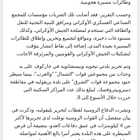
وطائرات مسيرة هجومية.
وحسب التقرير، فقد أصابت تلك الضربات مؤسسات للمجمع
الصناعي العسكري الأوكراني ومرافق للبنية التحتية للنقل
والطاقة التي تستخدم لمصلحة الجيش الأوكراني، وكذلك
مستودعات ذخيرة، ومواقع لتجميع وتخزين وإطلاق للطائرات
المسيرة بعيدة المدى، إضافة إلى نقاط انتشار مؤقت
لتشكيلات الجيش الأوكراني والقوميين والمرتزقة الأجانب.
وتم تحرير بلدتي تيخويه وبيسشانويه في خاركوف على يد
وحدات من مجموعتي قوات “الشمال” “والغرب”، بينما سيطر
جنود مجموعة قوات “الشرق” على بلدة بريفوليه في مقاطعة
دنيبروبيتروفسك، ليبلغ بذلك عدد المراكز السكنية التي
حررت خلال الأسبوع إلى 8.
ونشرت الدفاع الروسية لقطات لتحرير بليفوليه، وذكرت في
بيان منفصل، أن القوات الروسية توغلت لدى تحريرها لأكثر
من 4 كيلومترات في عمق دفاعات العدو، مضيفة أن فرض
السيطرة على هذه البلدة يعتبر أمرا بالغ الأهمية لمواصلة