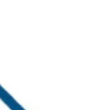
خطي
لى
لمحتوى