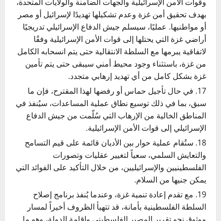
وقوات الأمن الإسرائيلية والجهات الضامنة والولايات المتحدة،
بهدف تحقيق أمن غزة وعدم تشكيلها تهديدًا لإسرائيل أو مصر
أو مواطنيها. عمليًا، سيسلم جيش الدفاع الإسرائيلي تدريجيًا
أراضي غزة التي يحتلها إلى قوات الأمن الإسرائيلية وفقًا
لاتفاقية يبرمها مع السلطة الانتقالية حتى يتم انسحابه الكامل
من غزة، باستثناء وجود محيط أمني سيبقى حتى يتم تأمين
غزة بشكل كامل من أي تهديد إرهابي متجدد.
في حال تأجيل حماس أو رفضها لهذا المقترح، فإن ما
سبق، بما في ذلك توسيع نطاق عملية المساعدات، سيُنفذ في
المناطق الخالية من الإرهاب التي سُلّمت من جيش الدفاع
الإسرائيلي إلى قوات الأمن الإسرائيلية.
ستُقام عملية حوار بين الأديان قائمة على قيم التسامح
والتعايش السلمي، سعياً لتغيير عقليات وتصورات
الفلسطينيين والإسرائيليين، من خلال التأكيد على الفوائد التي
يمكن جنيها من السلام.
مع تقدم إعادة تنمية غزة، وعندما يُنفذ برنامج إصلاح
السلطة الفلسطينية بأمانة، قد تتهيأ الظروف أخيراً لمسار
موثوق نحو تقرير المصير الفلسطيني وإقامة الدولة، وهو ما