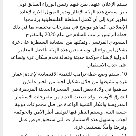
سيتم الإعلان عنهم، بمن فيهم رئيس الوزراء السابق توني
بلير. ستضع هذه الهيئة الإطار وتدير التمويل اللازم لإعادة
تطوير غزة إلى أن تُكمل السلطة الفلسطينية برنامجها
الإصلاحي، كما هو موضح في مقترحات مختلفة، بما في ذلك
خطة الرئيس ترامب للسلام في عام 2020 والمقترح
السعودي الفرنسي، وتمكنها من استعادة السيطرة على غزة
بشكل آمن وفعال. وستستعين هذه الهيئة بأفضل المعايير
الدولية لإنشاء حوكمة حديثة وفعالة تخدم سكان غزة وتساعد
على جذب الاستثمار.
سيتم وضع خطة ترامب للتنمية الاقتصادية لإعادة إعمار
غزة وتنشيطها من خلال تشكيل لجنة من الخبراء الذين
ساهموا في ولادة بعض المدن المعجزة الحديثة المزدهرة في
الشرق الأوسط. وقد صيغت العديد من مقترحات الاستثمار
المدروسة وأفكار التنمية الواعدة من قبل مجموعات دولية
حسنة النية، وسيتم النظر فيها لتوليف أطر الأمن والحوكمة
لجذب وتسهيل هذه الاستثمارات التي ستخلق فرص عمل
وفرصًا وأملًا لمستقبل غزة.
سيتم إنشاء منطقة اقتصادية خاصة بتعرفة جمركية