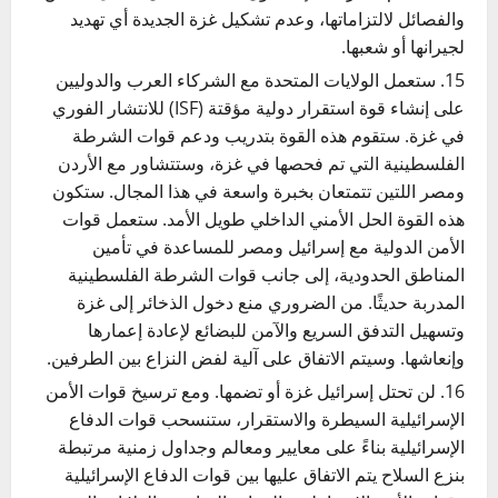
والفصائل لالتزاماتها، وعدم تشكيل غزة الجديدة أي تهديد
لجيرانها أو شعبها.
ستعمل الولايات المتحدة مع الشركاء العرب والدوليين
على إنشاء قوة استقرار دولية مؤقتة (
ISF
) للانتشار الفوري
في غزة. ستقوم هذه القوة بتدريب ودعم قوات الشرطة
الفلسطينية التي تم فحصها في غزة، وستتشاور مع الأردن
ومصر اللتين تتمتعان بخبرة واسعة في هذا المجال. ستكون
هذه القوة الحل الأمني ​​الداخلي طويل الأمد. ستعمل قوات
الأمن الدولية مع إسرائيل ومصر للمساعدة في تأمين
المناطق الحدودية، إلى جانب قوات الشرطة الفلسطينية
المدربة حديثًا. من الضروري منع دخول الذخائر إلى غزة
وتسهيل التدفق السريع والآمن للبضائع لإعادة إعمارها
وإنعاشها. وسيتم الاتفاق على آلية لفض النزاع بين الطرفين.
لن تحتل إسرائيل غزة أو تضمها. ومع ترسيخ قوات الأمن
الإسرائيلية السيطرة والاستقرار، ستنسحب قوات الدفاع
الإسرائيلية بناءً على معايير ومعالم وجداول زمنية مرتبطة
بنزع السلاح يتم الاتفاق عليها بين قوات الدفاع الإسرائيلية