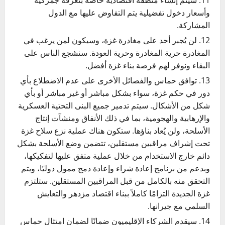
وأسعار دخول تفضيلية يتم التفاوض عليها مع الدول
المشاركة.
لن يُجبر أحد على مغادرة غزة، وسيكون لمن يرغب في
المغادرة حرية المغادرة وحرية العودة. سنشجع الناس على
البقاء ونوفر لهم فرصة بناء غزة أفضل.
توافق حماس والفصائل الأخرى على عدم الاضطلاع بأي
دور في حكم غزة، سواء بشكل مباشر أو غير مباشر أو بأي
شكل من الأشكال. سيتم تدمير جميع البنى التحتية العسكرية
والإرهابية والهجومية، بما في ذلك الأنفاق ومنشآت إنتاج
الأسلحة، ولن يُعاد بناؤها. ستكون هناك عملية نزع سلاح غزة
تحت إشراف مراقبين مستقلين، تتضمن وضع الأسلحة بشكل
دائم خارج الاستخدام من خلال عملية متفق عليها لتفكيكها،
وبدعم من برنامج إعادة شراء وإعادة دمج ممول دوليًا، ويتم
التحقق منه بالكامل من قبل المراقبين المستقلين. ستلتزم
غزة الجديدة التزامًا كاملاً ببناء اقتصاد مزدهر والتعايش
السلمي مع جيرانها.
سيقدم الشركاء الإقليميون ضمانًا لضمان امتثال حماس