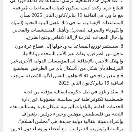
عند قبول هذه الاتفاقية، تُرسل المساعدات كاملةً فورًا إلى
قطاع غزة. وكحد أدنى، ستكون كميات المساعدات مُتوافقة
مع ما ورد في اتفاقية 19 يناير/كانون الثاني 2025 بشأن
المساعدات الإنسانية، بما في ذلك تأهيل البنية التحتية (المياه
والكهرباء والصرف الصحي)، وتأهيل المستشفيات والمخابز،
وإدخال المعدات اللازمة لإزالة الأنقاض وفتح الطرق.
سيستمر توزيع المساعدات ودخولها إلى قطاع غزة دون
تدخل من الطرفين، وذلك عبر الأمم المتحدة ووكالاتها،
والهلال الأحمر، بالإضافة إلى المؤسسات الدولية الأخرى غير
المرتبطة بأي شكل من الأشكال بأي من الطرفين. سيخضع
فتح معبر رفح في كلا الاتجاهين لنفس الآلية المُطبقة بموجب
اتفاقية 19 يناير/كانون الثاني 2025.
ستُدار غزة في ظل حكومة انتقالية مؤقتة من لجنة
فلسطينية تكنوقراطية غير سياسية، مسؤولة عن إدارة
الخدمات العامة والبلديات اليومية لسكان غزة. وستتألف هذه
اللجنة من فلسطينيين مؤهلين وخبراء دوليين، بإشراف
وإشراف هيئة انتقالية دولية جديدة، هي “مجلس السلام”،
برئاسة الرئيس دونالد ترامب، مع أعضاء ورؤساء دول آخرين