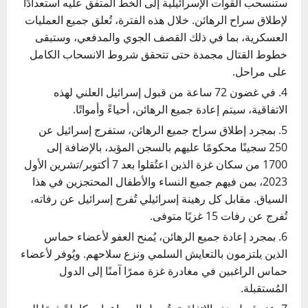
ستنسحب القوات الإسرائيلية إلى الخط المتفق عليه استعدادًا
لإطلاق سراح الرهائن. خلال هذه الفترة، تُعلق جميع العمليات
العسكرية، بما في ذلك القصف الجوي والمدفعي، وستبقى
خطوط القتال مجمدة حتى تتحقق شروط الانسحاب الكامل
على مراحل.
في غضون 72 ساعة من قبول إسرائيل العلني لهذه
الاتفاقية، سيتم إعادة جميع الرهائن، أحياءً وأمواتًا.
بمجرد إطلاق سراح جميع الرهائن، ستفرج إسرائيل عن
250 سجينًا محكومًا عليهم بالسجن المؤبد، بالإضافة إلى
1700 من سكان غزة الذين اعتُقلوا بعد 7 أكتوبر/تشرين الأول
2023، بمن فيهم جميع النساء والأطفال المحتجزين في هذا
السياق. مقابل كل رهينة إسرائيلي تُفرج إسرائيل عن رفاته،
تُفرج عن رفات 15 غزيًا متوفى.
بمجرد إعادة جميع الرهائن، يُمنح العفو لأعضاء حماس
الذين يلتزمون بالتعايش السلمي ونزع سلاحهم. ويُوفر لأعضاء
حماس الراغبين في مغادرة غزة ممرًا آمنًا إلى الدول
المُستقبلة.