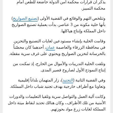
يذكر أن قرارات محكمة أمن الدولة خاضعة للطعن أمام
محكمة التمييز.
وتتلخص التهم والوقائع في القضية الأولى (
تصنيع الصواريخ
)
بأنها خلية مكونة من 3 عناصر، بدأت بعملية تصنيع الصواريخ
داخل المملكة وإنتاج هياكلها.
وقامت الخلية بإنشاء مستودعين لغايات التصنيع والتخزين
في محافظة الزرقاء والعاصمة
عمان
، أحدهما كان محصّناً
بالخرسانة لتخزين الصواريخ ويحتوي على غرف سرية مقفلة.
وتلقت الخلية التدريبات والأموال من الخارج، إذ تمكنت من
إنتاج النموذج الأول لصاروخ قصير المدى.
وفي القضية الثانية (
التجنيد
)، زار المتهمان بلداناً إقليمية
وتعاونا مع أطراف خارجية بهدف تجنيد شباب داخل المملكة.
وكانت آلية العمل والتواصل سرية وتلقيا التعليمات والدورات
الأمنية من تلك الأطراف.، وكان هنالك تحديد لنقاط ميتة داخل
المملكة لغايات زرع مواد بحوزتهم.