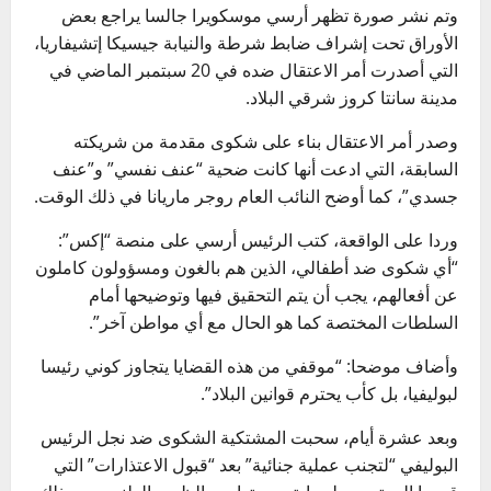
وتم نشر صورة تظهر أرسي موسكويرا جالسا يراجع بعض
الأوراق تحت إشراف ضابط شرطة والنيابة جيسيكا إتشيفاريا،
التي أصدرت أمر الاعتقال ضده في 20 سبتمبر الماضي في
مدينة سانتا كروز شرقي البلاد.
وصدر أمر الاعتقال بناء على شكوى مقدمة من شريكته
السابقة، التي ادعت أنها كانت ضحية “عنف نفسي” و”عنف
جسدي”، كما أوضح النائب العام روجر ماريانا في ذلك الوقت.
وردا على الواقعة، كتب الرئيس أرسي على منصة “إكس”:
“أي شكوى ضد أطفالي، الذين هم بالغون ومسؤولون كاملون
عن أفعالهم، يجب أن يتم التحقيق فيها وتوضيحها أمام
السلطات المختصة كما هو الحال مع أي مواطن آخر”.
وأضاف موضحا: “موقفي من هذه القضايا يتجاوز كوني رئيسا
لبوليفيا، بل كأب يحترم قوانين البلاد”.
وبعد عشرة أيام، سحبت المشتكية الشكوى ضد نجل الرئيس
البوليفي “لتجنب عملية جنائية” بعد “قبول الاعتذارات” التي