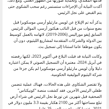
قدمها المعتدي، ولحماية صورتها من الظهور العلني. ومع ذلك،
أكدت النيابة أن الإجراءات ستستمر رغم سحب الشكوى حتى
يتم القبض على نجل الرئيس.
يذكر أنه تم الإبلاغ عن لويس مارثيلو أرسي موسكويرا قبل
بضع سنوات من قبل النائب هيكتور أرسي، الموالى للرئيس
السابق إيفو موراليس (2006-2019)، لاتهامه بالعمل كوسيط
بين الدولة والشركات المتقدمة لمشاريع الليثيوم، دون أن
يكون موظفا عاما استنادا إلى تسجيل بث.
وكانت النيابة قد قبلت البلاغ في أكتوبر 2023، لكنها رفضته
في أبريل 2024، معتبرة أن التسجيل الصوتي لا يمكن اعتباره
دليلا وأن لويس مارثيلو أرسي موسكويرا لم يكن جزءا من
شركة اليثيوم البوليفية الحكومية.
ولا تقتصر الشكاوى على هذه الحالات، فهناك عملية تتضمن
طفلي الرئيس الآخرين. فقد كشفت منصة “كونيكتاس”
الصحفية قبل شهرين عن تورط نجل الرئيس في شراء أرض
تبلغ مساحتها أكثر من 2100 هكتار بقيمة 3.3 مليون دولار في
2021، عندما كان يبلغ من العمر 25 عاما.