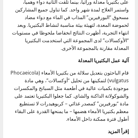
على بكتيريا معدلة وراثيا، بينما تلقت الثانية دواء وهميا،
واستمر العلاج لمدة شهر واحد. كما تناول جميع المشاركين
مسحوق “البورفيرين” المذاب في الماء مع دواء مضاد
لحموضة المعدة، لتهيئة بيئة مناسبة لنشاط البكتيريا. وبعد
انتهاء التجربة، أظهرت النتائج انخفاضا ملحوظا في مستويات
“الأوكسالات” لدى المجموعة التي استخدمت البكتيريا
المعدلة مقارنة بالمجموعة الأخرى.
آلية عمل البكتيريا المعدلة
قام الباحثون بتعديل سلالة من بكتيريا الأمعاء (Phocaeicola
vulgatus) لتمكينها من تحليل “أوكسالات”، وهي مادة
موجودة بكميات عالية في أطعمة مثل السبانخ والمكسرات
والشوكولاتة الداكنة والشاي. كما جعلوا البكتيريا تعتمد على
مادة “بورفيرين” كمصدر غذائي – كربوهيدرات لا تستطيع
معظم بكتيريا الأمعاء هضمها – ما يمنحها القدرة على البقاء
أطول فترة ممكنة داخل الأمعاء.
إقرأ المزيد