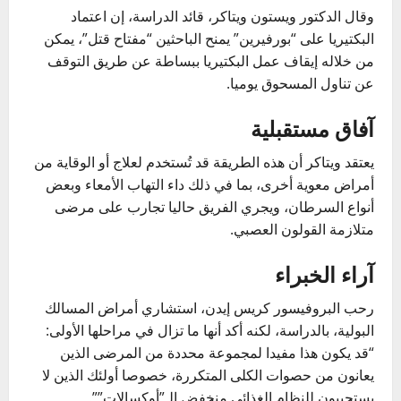
وقال الدكتور ويستون ويتاكر، قائد الدراسة، إن اعتماد
البكتيريا على “بورفيرين” يمنح الباحثين “مفتاح قتل”، يمكن
من خلاله إيقاف عمل البكتيريا ببساطة عن طريق التوقف
عن تناول المسحوق يوميا.
آفاق مستقبلية
يعتقد ويتاكر أن هذه الطريقة قد تُستخدم لعلاج أو الوقاية من
أمراض معوية أخرى، بما في ذلك داء التهاب الأمعاء وبعض
أنواع السرطان، ويجري الفريق حاليا تجارب على مرضى
متلازمة القولون العصبي.
آراء الخبراء
رحب البروفيسور كريس إيدن، استشاري أمراض المسالك
البولية، بالدراسة، لكنه أكد أنها ما تزال في مراحلها الأولى:
“قد يكون هذا مفيدا لمجموعة محددة من المرضى الذين
يعانون من حصوات الكلى المتكررة، خصوصا أولئك الذين لا
يستجيبون للنظام الغذائي منخفض الـ”أوكسالات””.