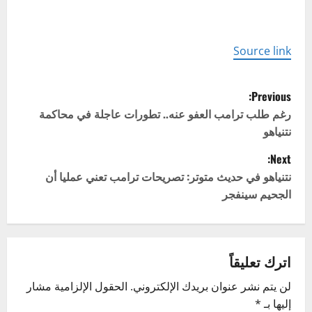
Source link
P
Previous:
o
رغم طلب ترامب العفو عنه.. تطورات عاجلة في محاكمة
نتنياهو
s
Next:
t
نتنياهو في حديث متوتر: تصريحات ترامب تعني عمليا أن
الجحيم سينفجر
n
a
v
اترك تعليقاً
لن يتم نشر عنوان بريدك الإلكتروني.
الحقول الإلزامية مشار
i
إليها بـ
*