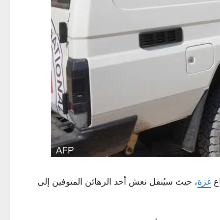
اع
غزة
، حيث سيُنقل نعش أحد الرهائن المتوفين إلى