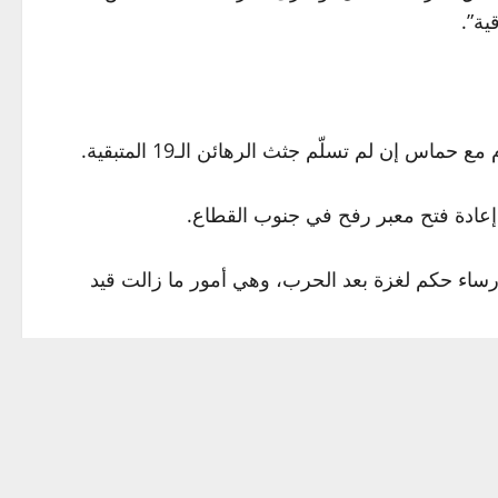
ية”.
س إن لم تسلّم جثث الرهائن الـ19 المتبقية.
إعادة فتح معبر رفح في جنوب القطاع.
رساء حكم لغزة بعد الحرب، وهي أمور ما زالت قيد
دنيين، بحسب حصيلة أعدّتها وكالة فرانس برس استنادا إلى أرقام رسمية