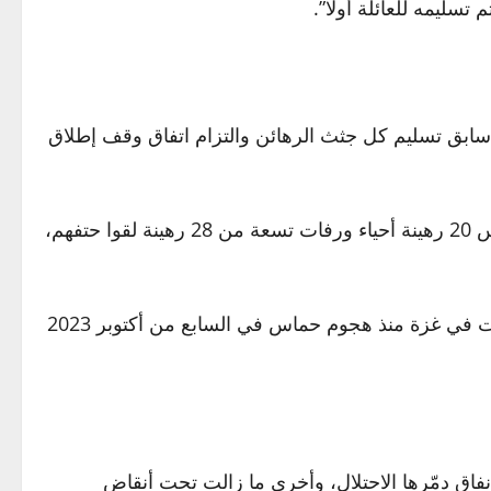
سليمه للعائلة أولا”.
سابق تسليم كل جثث الرهائن والتزام اتفاق وقف إطلاق
بدور رئيسي في التوصل إليه، أعادت حماس 20 رهينة أحياء ورفات تسعة من 28 رهينة لقوا حتفهم،
وفي المقابل، أفرج الجانب الإسرائيلي عن حوالي ألفي معتقل فلسطيني من سجونه وأوقف العملية العسكرية التي بدأت في غزة منذ هجوم حماس في السابع من أكتوبر 2023
نفاق دمّرها الاحتلال، وأخرى ما زالت تحت أنقاض