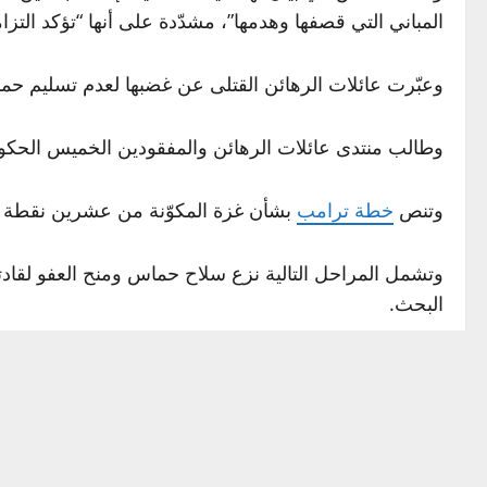
المباني التي قصفها وهدمها”، مشدّدة على أنها “تؤكد التزا
وعبّرت عائلات الرهائن القتلى عن غضبها لعدم تسليم حما
وطالب منتدى عائلات الرهائن والمفقودين الخميس الحكومة الإسر
وتنص
خطة ترامب
بشأن غزة المكوّنة من عشرين نقطة عل
وتشمل المراحل التالية نزع سلاح حماس ومنح العفو لقادت
البحث.
وأسفر هجوم حماس على جنوب
إسرائيل
إسرائيلية.
وفي قطاع غزة، أودت الحملة العسكرية الإسرائيلية بما لا يقل عن 67967 شخصا، بحسب وزارة الصحة التابعة لح