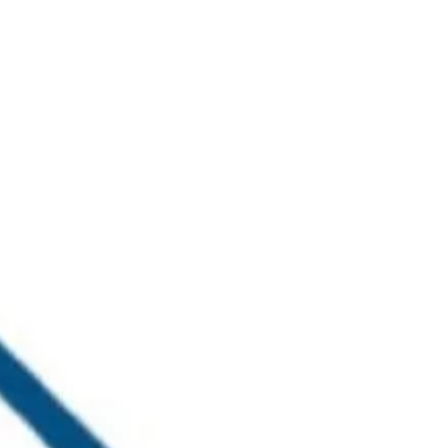
خطي
لى
لمحتوى