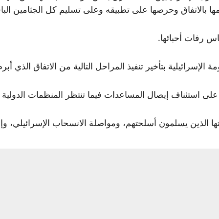
مها بالاتفاق وحرصها على تطبيقه وعلى تسليم كل الجثامين الباق
س رفات أحبائها.
ائيلية بتأخير تنفيذ المراحل التالية من الاتفاق الذي أبرم مع حما
ى استئناف إيصال المساعدات فيما تنتظر المنظمات الدولية 
ها الذين يسلمون أسلحتهم، ومواصلة الانسحاب الإسرائيلي، وإ
في 7 أكتوبر 2023، عن مقتل 1221 شخصا معظمهم من الم
ماس في قطاع غزة.