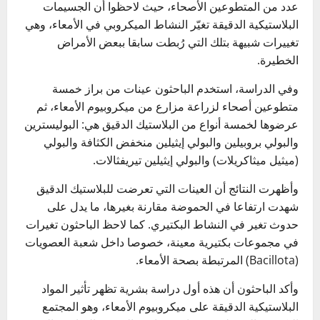
عدد من المتطوعين الأصحاء، حيث لاحظوا أن الجسيمات
البلاستيكية الدقيقة تغيّر النشاط الميكروبي في الأمعاء، وهي
تغييرات شبيهة بتلك التي رُبطت سابقا ببعض الأمراض
الخطيرة.
وفي الدراسة، استخدم الباحثون عينات من براز خمسة
متطوعين أصحاء لزراعة مزارع من ميكروبيوم الأمعاء، ثم
عرضوها لخمسة أنواع من البلاستيك الدقيق هي: البوليسترين
والبولي بروبيلين والبولي إيثيلين منخفض الكثافة والبولي
(ميثيل ميثاكريلات) والبولي إيثيلين تيريفثالات.
وأظهرت النتائج أن العينات التي تعرضت للبلاستيك الدقيق
شهدت ارتفاعا في الحموضة مقارنة بغيرها، ما يدل على
حدوث تغير في النشاط البكتيري. كما لاحظ الباحثون تغيرات
في مجموعات بكتيرية معينة، خصوصا داخل شعبة العصويات
(Bacillota) المرتبطة بصحة الأمعاء.
وأكد الباحثون أن هذه أول دراسة بشرية تظهر تأثير المواد
البلاستيكية الدقيقة على ميكروبيوم الأمعاء، وهو المجتمع