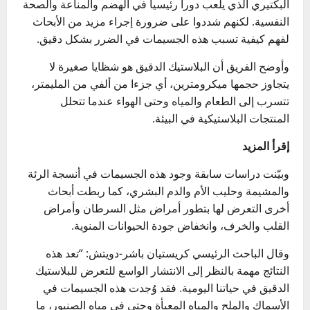
البكتيري الذي يلعب دورا رئيسيا في الهضم والمناعة والصحة
النفسية. لكنهم شددوا على ضرورة إجراء مزيد من الأبحاث
لفهم كيفية تسبب هذه الجسيمات في الضرر بشكل دقيق.
وأوضح الفريق أن البلاستيك الدقيق هو شظايا صغيرة لا
يتجاوز حجمها ميكرومترين، أي جزءا من ألفي من المليمتر،
تتسرب إلى الطعام والمياه وحتى الهواء عندما تتحلل
المنتجات البلاستيكية في البيئة.
إقرأ المزيد
وبيّنت دراسات سابقة وجود هذه الجسيمات في أنسجة الرئة
والمشيمة وحليب الأم والدم البشري، كما ربطت أبحاث
أخرى التعرض لها بتطور أمراض مثل السرطان وأمراض
القلب والخرف، وانخفاض جودة الحيوانات المنوية.
وقال الباحث الرئيسي كريستيان باشر-دويتش: “تعد هذه
النتائج مهمة بالنظر إلى الانتشار الواسع للتعرض للبلاستيك
الدقيق في حياتنا اليومية. فقد وُجدت هذه الجسيمات في
الأسماك والملح والمياه المعبأة وحتى في مياه الصنبور، ما